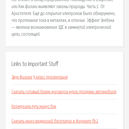
или Как физики выявляют законы природы. Часть 1. От
Аристотеля. Ещё до открытия электронов было обнаружено,
что протекание тока в металлах, в отличие. Эффект Зеебека
— явление возникновения ЭДС в замкнутой электрической
цепи, состоящей.
Links to Important Stuff
Звук физика 9 класс презентация
Скачать готовый бланк договора купли продажи автомобиля
Кормухина путь минус бэк
Скачать книги веденской бесплатно в формате fb2