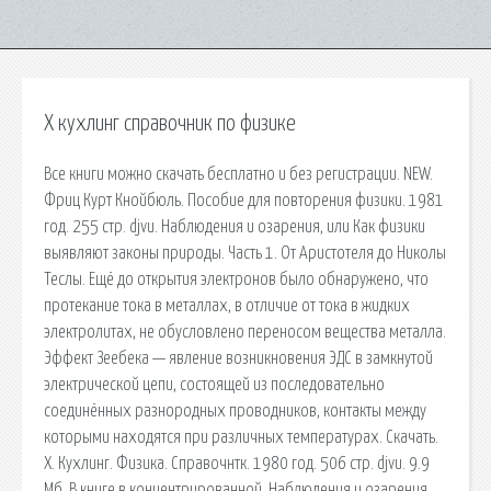
Х кухлинг справочник по физике
Все книги можно скачать бесплатно и без регистрации. NEW.
Фриц Курт Кнойбюль. Пособие для повторения физики. 1981
год. 255 стр. djvu. Наблюдения и озарения, или Как физики
выявляют законы природы. Часть 1. От Аристотеля до Николы
Теслы. Ещё до открытия электронов было обнаружено, что
протекание тока в металлах, в отличие от тока в жидких
электролитах, не обусловлено переносом вещества металла.
Эффект Зеебека — явление возникновения ЭДС в замкнутой
электрической цепи, состоящей из последовательно
соединённых разнородных проводников, контакты между
которыми находятся при различных температурах. Скачать.
Х. Кухлинг. Физика. Справочнтк. 1980 год. 506 стр. djvu. 9.9
Mб. В книге в концентрированной. Наблюдения и озарения,