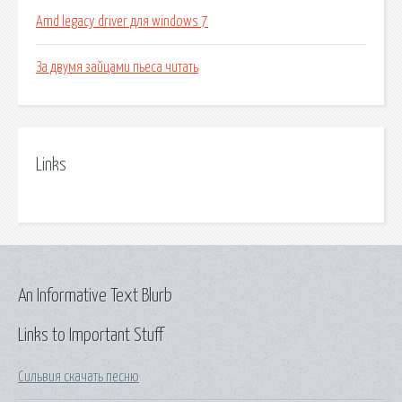
Amd legacy driver для windows 7
За двумя зайцами пьеса читать
Links
An Informative Text Blurb
Links to Important Stuff
Сильвия скачать песню