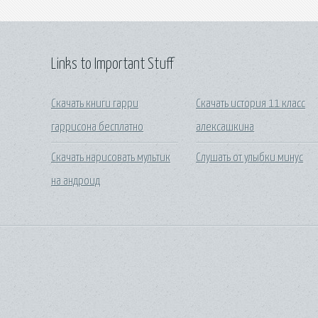
Links to Important Stuff
Скачать книги гарри
Скачать история 11 класс
гаррисона бесплатно
алексашкина
Скачать нарисовать мультик
Слушать от улыбки минус
на андроид