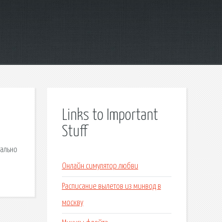
Links to Important
Stuff
мально
Онлайн симулятор любви
Расписание вылетов из минвод в
москву