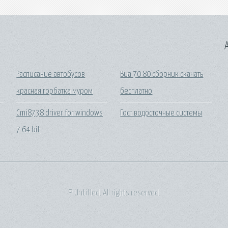
A
Расписание автобусов
Виа 70 80 сборник скачать
красная горбатка муром
бесплатно
Cmi8738 driver for windows
Гост водосточные системы
7 64 bit
© Untitled. All rights reserved.