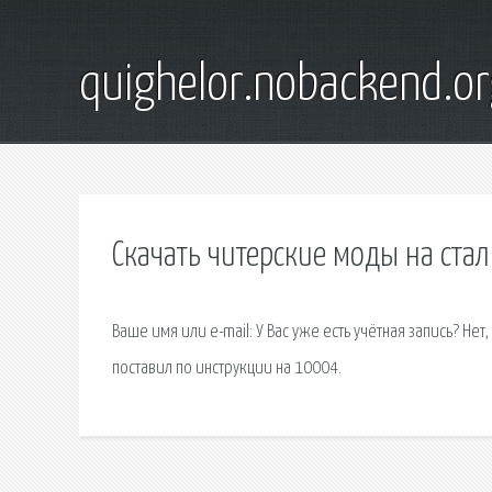
quighelor.nobackend.or
Скачать читерские моды на ста
Ваше имя или e-mail: У Вас уже есть учётная запись? Нет
поставил по инструкции на 10004.