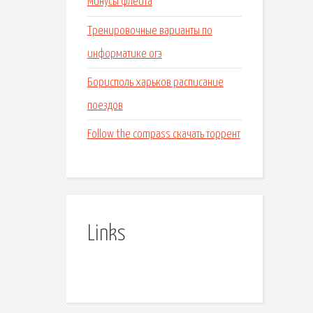
Минусы флейта
Тренировочные варианты по
информатике огэ
Борисполь харьков расписание
поездов
Follow the compass скачать торрент
Links