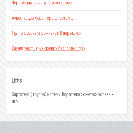
Чернобыль скачать первую серию
Акцентуации характера шпаргалка
Гдз по физике упражнение 8 перышкин
Саундтрек физрук скачать бесплатно mp3
Links
Картотека ( группа) на тему: Картотека сюжетно-ролевых
игр.