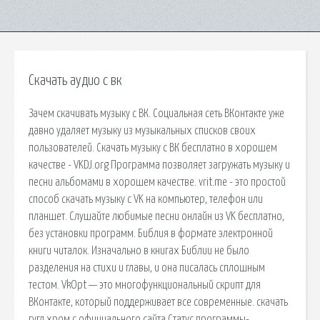
Скачать аудио с вк
Зачем скачивать музыку с ВК. Социальная сеть ВКонтакте уже
давно удаляет музыку из музыкальных списков своих
пользователей. Скачать музыку с ВК бесплатно в хорошем
качестве - VKDJ.org Программа позволяет загружать музыку и
песни альбомами в хорошем качестве. vrit.me - это простой
способ скачать музыку с VK на компьютер, телефон или
планшет. Слушайте любимые песни онлайн из VK бесплатно,
без установки программ. Библия в формате электронной
книги читалок. Изначально в книгах Библии не было
разделения на стихи и главы, и она писалась сплошным
тестом. VkOpt — это многофункциональный скрипт для
ВКонтакте, который поддерживает все современные. скачать
гугл хром с официального сайта Статус программы-