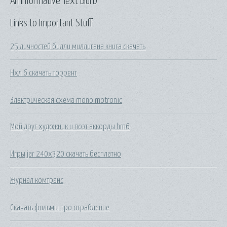
An Informative Text Blurb
Links to Important Stuff
25 личностей билли миллигана книга скачать
Нхл 6 скачать торрент
Электрическая схема mono motronic
Мой друг художник и поэт аккорды hm6
Игры jar 240x320 скачать бесплатно
Журнал комтранс
Скачать фильмы про ограбление