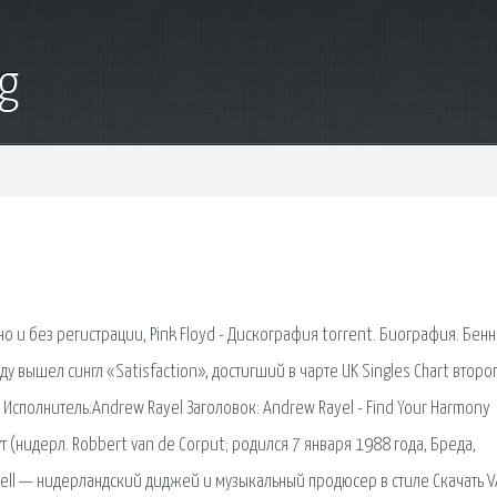
g
но и без регистрации, Pink Floyd - Дискография torrent. Биография. Бен
у вышел сингл «Satisfaction», достигший в чарте UK Singles Chart второ
сполнитель:Andrew Rayel Заголовок: Andrew Rayel - Find Your Harmony
ут (нидерл. Robbert van de Corput; родился 7 января 1988 года, Бреда,
ll — нидерландский диджей и музыкальный продюсер в стиле Скачать V