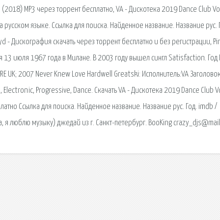
 (2018) MP3 через торрент бесплатно, VA - Дискотека 2019 Dance Club Vol
а русском языке. Ссылка для поиска. Найденное название. Название рус. 
oyd - Дискография скачать через торрент бесплатно и без регистрации, Pi
 13 июля 1967 года в Милане. В 2003 году вышел сингл Satisfaction. Год
E UK; 2007 Never Knew Love Hardwell Greatski: Исполнитель:VA Заголовок:
 Electronic, Progressive, Dance. Скачать VA - Дискотека 2019 Dance Club Vo
атно Ссылка для поиска. Найденное название. Название рус. Год. imdb /
а, я люблю музыку) джедай из г. Санкт-петербург. BooKing crazy_djs@mail