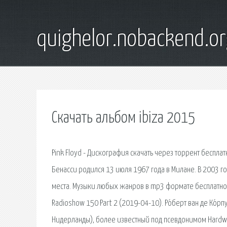
quighelor.nobackend.or
Скачать альбом ibiza 2015
Pink Floyd - Дискография скачать через торрент бесплат
Бенасси родился 13 июля 1967 года в Милане. В 2003 год
места. Музыки любых жанров в mp3 формате бесплатно И
Radioshow 150 Part 2 (2019-04-10). Ро́берт ван де Ко́рп
Нидерланды), более известный под псевдонимом Hardwe