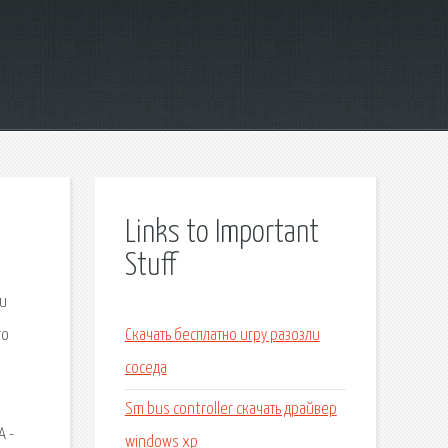
Links to Important
Stuff
ни
го
Скачать бесплатно игру разозли
соседа
Sm bus controller скачать драйвер
A -
windows xp