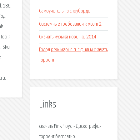
. 186.
Самоучитель на сноуборде
Год.
Системные требования к xcom 2
nk
Скачать музыка новинки 2014
 Песня
 Skull
Голод реж мария гис фильм скачать
l.
торрент
.ru.
Links
скачать Pink Floyd - Дискография
торрент бесплатно.