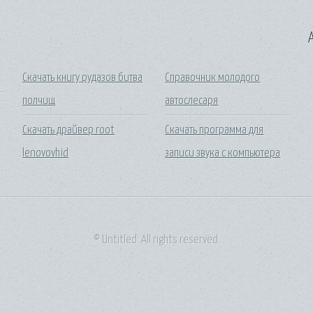
A
Скачать книгу рудазов битва
Справочник молодого
полчищ
автослесаря
Скачать драйвер root
Скачать программа для
lenovovhid
записи звука с компьютера
© Untitled. All rights reserved.