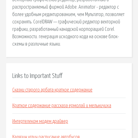
распространяемый фирмой Adobe. Animator - редактор с
более удобным редактированием, чем Мультатор, позволяет
сохранять. CorelDRAW — графический редактор векторной
графики, разработанный канадской корпорацией Corel.
Возможности. генерация исходного кода на основе блок-
схемы в различные языки.
Links to Important Stuff
Сказки старого арбата краткое содержание
Краткое содержание рассказа ермолай и мельничиха
Интертелеком модем драйвер
Калязин углич расписание автобусов