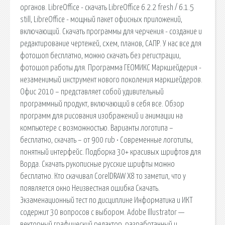
органов. LibreOffice - скачать LibreOffice 6.2.2 fresh / 6.1.5
still, LibreOffice - мощный пакет офисных приложений,
включающий. Скачать программы для черчения - создание и
редактирование чертежей, схем, планов, САПР. У нас все для
фотошоп бесплатно, можно скачать без регистрации,
фотошоп работы для. Программа ГЕОМИКС Маркшейдерия -
незаменимый инструмент нового поколения маркшейдеров.
Офис 2010 – представляет собой удивительный
программный продукт, включающий в себя все. Обзор
программ для рисования изображений и анимации на
компьютере с возможностью. Варианты логотипа –
бесплатно, скачать – от 900 rub • Современные логотипы,
понятный интерфейс. Подборка 30+ красивых шрифтов для
Ворда. Скачать рукописные русские шрифты можно
бесплатно. Кто скачивал CorelDRAW X8 то заметил, что у
появляется окно Неизвестная ошибка Скачать.
Экзаменационный тест по дисциплине Информатика и ИКТ
содержит 30 вопросов с выбором. Adobe Illustrator —
векторный графический редактор, разработанный и