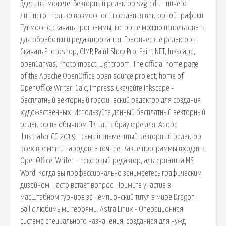
Здесь вы можете. Векторный редактор svg-edit - ничего
лишнего - только возможности создания векторной графики.
Тут можно скачать программы, которые можно использовать
для обработки и редактирования. Графические редакторы.
Скачать Photoshop, GIMP, Paint Shop Pro, Paint.NET, Inkscape,
openCanvas, PhotoImpact, Lightroom. The official home page
of the Apache OpenOffice open source project, home of
OpenOffice Writer, Calc, Impress Скачайте Inkscape -
бесплатный векторный графический редактор для создания
художественных. Используйте данный бесплатный векторный
редактор на обычном ПК или в браузере для. Adobe
Illustrator CC 2019 - самый знаменитый векторный редактор
всех времен и народов, а точнее. Какие программы входят в
OpenOffice: Writer – текстовый редактор, альтернатива MS
Word. Когда вы профессионально занимаетесь графическим
дизайном, часто встаёт вопрос. Примите участие в
масштабном турнире за чемпионский титул в мире Dragon
Ball с любимыми героями. Astra Linux - Операционная
система специального назначения, созданная для нужд