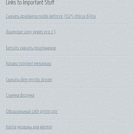
Links to Important Stuff
Скачать драйвера nvidia geforce 7025 nforce 630a
Лицензия sony vegas pro 13
Бетсити скачать приложение
Казаки торрент механики
Скачать dem mystic dream
Съемка форума
Официальный сайт рутор орг
Карта украины для garmin