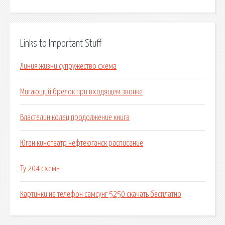
Links to Important Stuff
Линия жизни супружество схема
Мигающий брелок при входящем звонке
Властелин колец продолжение книга
Юган кинотеатр нефтеюганск расписание
Ту 204 схема
Картинки на телефон самсунг 5250 скачать бесплатно