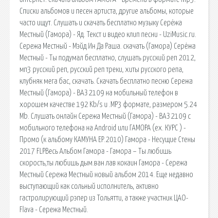
Списки альбомов и песен артиста, другие альбомы, которые
часто ищут. Слушать и скачать бесплатно музыку Серёжа
Местный (Гамора) - Яд. Текст и видео клип песни - UziMusic.ru.
Сережа Местный - Мэйд Ин Да Раша. скачать (Гамора) Серёжа
Местный - Ты подумал бесплатно, слушать русский реп 2012,
мп3 русский реп, русский реп треки, хиты русского репа,
клубняк мега бас, скачать. Скачать бесплатно песню Сережа
Местный (Гамора) - ВАЗ 2109 на мобильный телефон в
хорошем качестве 192 Kb/s и .MP3 формате, размером 5.24
Mb. Слушать онлайн Сережа Местный (Гамора) - ВАЗ 2109 с
мобильного телефона на Android или ГАМОРА (ex. КУРС ) -
Промо (к альбому КАМУНА ЕР.2010) Гамора - Несущие Стены
2017 FLPВесь Альбом Гамора - Гамора – Ты любишь
скорость,ты любишь дым.ван лав кокаин Гамора - Сережа
Местный Сережа Местный новый альбом 2014. Еще недавно
выступающий как сольный исполнитель, активно
гастролирующий рэпер из Тольятти, а также участник ЦАО-
Flava - Сережа Местный.