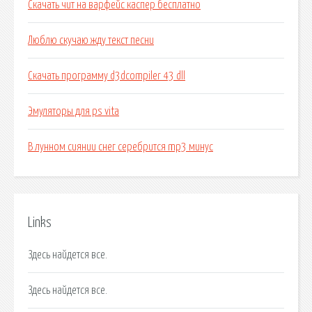
Скачать чит на варфейс каспер бесплатно
Люблю скучаю жду текст песни
Скачать программу d3dcompiler 43 dll
Эмуляторы для ps vita
В лунном сиянии снег серебрится mp3 минус
Links
Здесь найдется все.
Здесь найдется все.