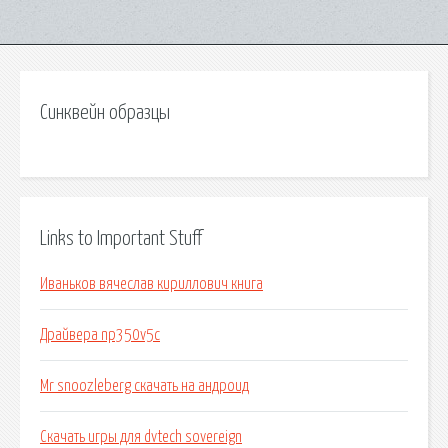
Синквейн образцы
Links to Important Stuff
Иваньков вячеслав кириллович книга
Драйвера np350v5c
Mr snoozleberg скачать на андроид
Скачать игры для dvtech sovereign