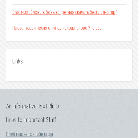
Стас михайлов любовь запретная скачать бесплатно mp3
Презентация песня о купце калашникове 7 класс
Links
An Informative Text Blurb
Links to Important Stuff
Плей маркет онлайн игры