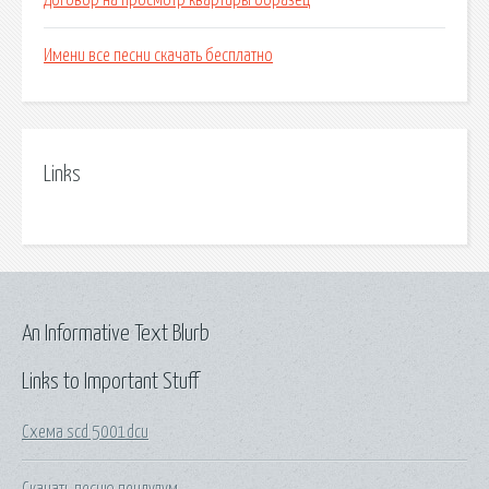
Договор на просмотр квартиры образец
Имени все песни скачать бесплатно
Links
An Informative Text Blurb
Links to Important Stuff
Схема scd 5001dcu
Скачать песню пендулум