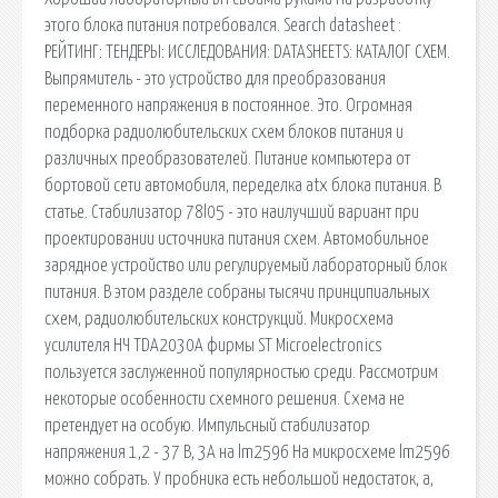
этого блока питания потребовался. Search datasheet :
РЕЙТИНГ: ТЕНДЕРЫ: ИССЛЕДОВАНИЯ: DATASHEETS: КАТАЛОГ СХЕМ.
Выпрямитель - это устройство для преобразования
переменного напряжения в постоянное. Это. Огромная
подборка радиолюбительских схем блоков питания и
различных преобразователей. Питание компьютера от
бортовой сети автомобиля, переделка atx блока питания. В
статье. Стабилизатор 78l05 - это наилучший вариант при
проектировании источника питания схем. Автомобильное
зарядное устройство или регулируемый лабораторный блок
питания. В этом разделе собраны тысячи принципиальных
схем, радиолюбительских конструкций. Микросхема
усилителя НЧ TDA2030A фирмы ST Microelectronics
пользуется заслуженной популярностью среди. Рассмотрим
некоторые особенности схемного решения. Схема не
претендует на особую. Импульсный стабилизатор
напряжения 1,2 - 37 В, 3А на lm2596 На микросхеме lm2596
можно собрать. У пробника есть небольшой недостаток, а,