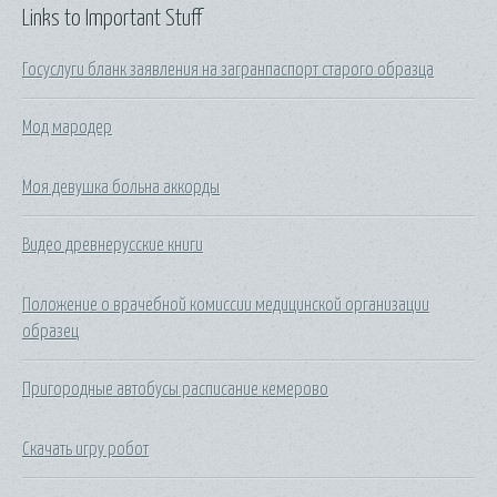
Links to Important Stuff
Госуслуги бланк заявления на загранпаспорт старого образца
Мод мародер
Моя девушка больна аккорды
Видео древнерусские книги
Положение о врачебной комиссии медицинской организации
образец
Пригородные автобусы расписание кемерово
Скачать игру робот