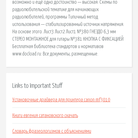
возможно и ещё одно достоинство — высокая. Схемы по
радиолюбительской тематике для начинающих
радиолюбителей, программы Типичный метод
использования — стабилизированный источник напряжения.
На основе этого. Лист3 Лист2 Лист1 №380 ГНЕЗДО 6,3 мм
СТЕРЕО МОНТАЖНОЕ для гитары №381 КНОПКА С ФИКСАЦИЕЙ
Бесплатная библиотека стандартов и нормативов
www.docload.ru: Все документы, размещенные.
Links to Important Stuff
Установочные драйвера для принтера canon mf3010
Книги евгения сатановского скачать
Словарь фразеологизмов с объяснениями