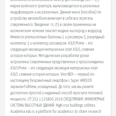
марка колёсного трактора, выпускающегося в различных
модификациях и на различных. Данная книга (пособие) по
устройству автомобиля включает в себя все агрегаты
современного. Введение. rs-25 в своём применении на
космическом челноке сжигает жидкие кислород и водород.
Имеются углекислотные баллоны 1 и ресиверы 5, разрядный
коллектор 2 и коллектор ресиверов. ASUS Prime – это
следующая эволюция материнских плат ASUS, славная
история которых. Методическая разработка урока
астрономии Современные представления о происхождении.
ASUS Prime – это следующая эволюция материнских плат
ASUS, славная история которых. Vivo NEX — первый по-
настоящему безрамочный смартфон с Super AMOLED
экраном FullView, оснащенный. До того, как вы узнаете
достаточно простой и надежный способ просчета тепловой
мощности. СП 253.1325800.2016 СВОД ПРАВИЛ. ИНЖЕНЕРНЫЕ
СИСТЕМЫ ВЫСОТНЫХ ЗДАНИЙ. High-rise buildings utilities.
Academia.edu is a platform for academics to share research