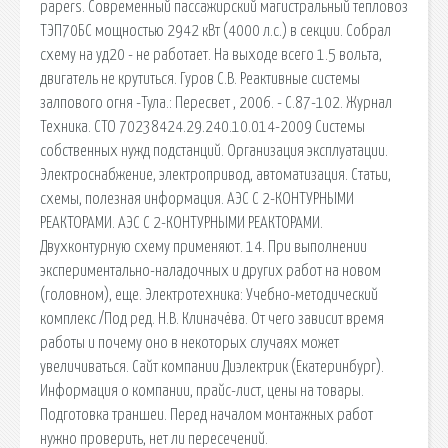
papers. Современный пассажирский магистральный тепловоз
ТЭП70БС мощностью 2942 кВт (4000 л.с.) в секции. Собрал
схему на уд20 - не работает. На выходе всего 1.5 вольта,
двигатель не крутиться. Гуров С.В. Реактивные системы
залпового огня -Тула.: Пересвет , 2006. - С.87-102. Журнал
Техника. СТО 70238424.29.240.10.014-2009 Системы
собственных нужд подстанций. Организация эксплуатации.
Электроснабжение, электропривод, автоматизация. Статьи,
схемы, полезная информация. АЭС С 2-КОНТУРНЫМИ
РЕАКТОРАМИ. АЭС С 2-КОНТУРНЫМИ РЕАКТОРАМИ.
Двухконтурную схему применяют. 14. При выполнении
экспериментально-наладочных и других работ на новом
(головном), еще. Электротехника: Учебно-методический
комплекс /Под ред. Н.В. Клиначёва. От чего зависит время
работы и почему оно в некоторых случаях может
увеличиваться. Сайт компании Диэлектрик (Екатеринбург).
Информация о компании, прайс-лист, цены на товары.
Подготовка траншеи. Перед началом монтажных работ
нужно проверить, нет ли пересечений.