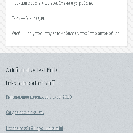
Принцип работы чиллера. Схема и устройство.
Т-25 — Википедия.
Учебник по устройству автомобиля ( устройство автомобиля.
An Informative Text Blurb
Links to Important Stuff
Выпадающий календарь в excel 2010
Сандра песня скачать
Htc desire a8181 прошивка miui