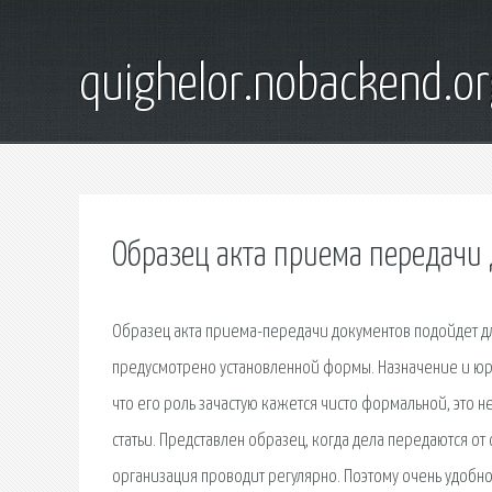
quighelor.nobackend.or
Образец акта приема передачи 
Образец акта приема-передачи документов подойдет дл
предусмотрено установленной формы. Назначение и юри
что его роль зачастую кажется чисто формальной, это н
статьи. Представлен образец, когда дела передаются о
организация проводит регулярно. Поэтому очень удобно