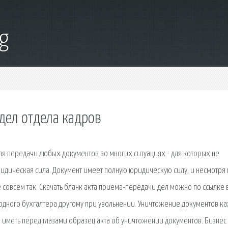
g
дел отдела кадров
я передачи любых документов во многих ситуациях - для которых не
дическая сила. Документ имеет полную юридическую силу, и несмотря н
е совсем так. Скачать бланк акта приема-передачи дел можно по ссылке 
т одного бухгалтера другому при увольнении. Уничтожение документов к
 иметь перед глазами образец акта об уничтожении документов. Бизнес