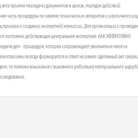
ц акта приема-передачи документов в архив, порядок действий.
я часть процедуры по замене технических аппаратов и различного ро
ц приказа о создании экспертной комиссии. Для организации и проведе
тся постоянно действующая центральная экспертная. КАК ЭФФЕКТИВНО
редача дел - процедура, которая сопровождает увольнение многих
разногласиями всегда формируется в ответ на ранее сделанный акт сверк
ент, то помимо взыскания с виновного работника материального ущерб
сследование.