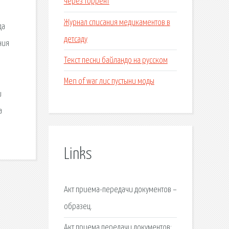
через торрент
Журнал списания медикаментов в
да
детсаду
ния
Текст песни байландо на русском
Men of war лис пустыни моды
и
а
Links
Акт приема-передачи документов –
образец.
Акт приема передачи документов: