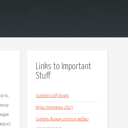
Links to Important
Stuff
а то,
Sumatra pdf plugin
внизу
Игры стрелялки 2013
аждая
Скачать фильм история любви
 юрист