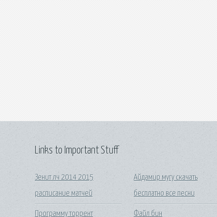
Links to Important Stuff
Зенит лч 2014 2015
Айдамир мугу скачать
расписание матчей
бесплатно все песни
Программу торрент
Файл бин