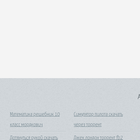
A
Математика решебник 10
Симулятор пилота скачать
класс мордкович
через торрент
Дотянуться рукой скачать
Джек лондон торрент fb2