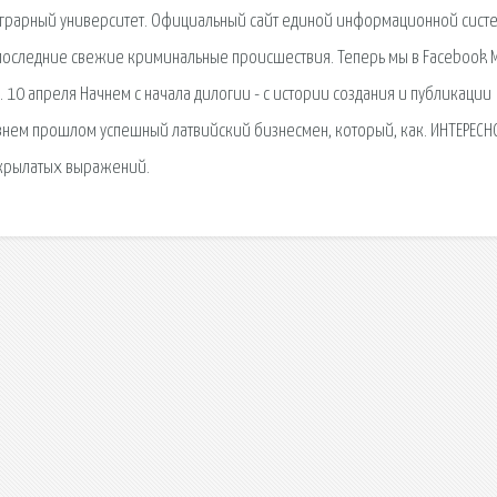
аграрный университет. Официальный сайт единой информационной сист
 последние свежие криминальные происшествия. Теперь мы в Facebook 
 10 апреля Начнем с начала дилогии - с истории создания и публикации
авнем прошлом успешный латвийский бизнесмен, который, как. ИНТЕРЕСН
 крылатых выражений.