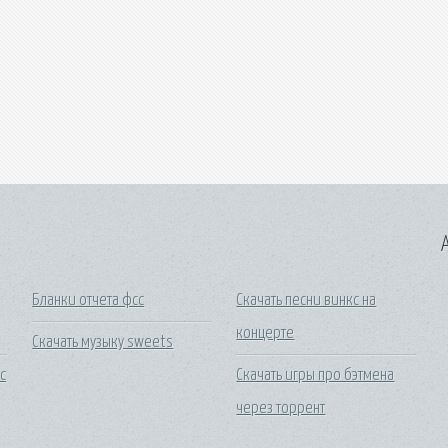
A
Бланки отчета фсс
Скачать песни винкс на
концерте
Скачать музыку sweets
с
Скачать игры про бэтмена
через торрент