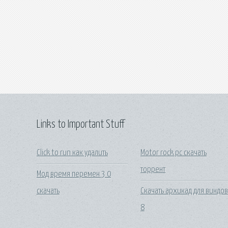
Links to Important Stuff
Click to run как удалить
Motor rock pc скачать
торрент
Мод время перемен 3 0
скачать
Скачать архикад для виндов
8