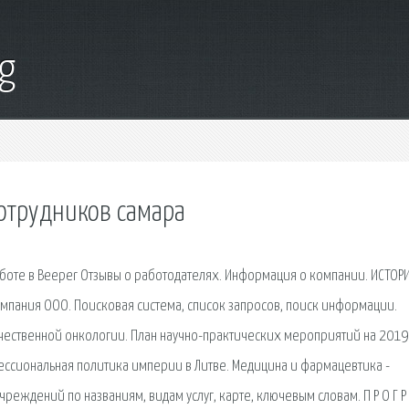
g
сотрудников самара
аботе в Beeper Отзывы о работодателях. Информация о компании. ИСТОР
мпания ООО. Поисковая сиcтема, список запросов, поиск информации.
чественной онкологии. План научно-практических мероприятий на 2019 
фессиональная политика империи в Литве. Медицина и фармацевтика -
чреждений по названиям, видам услуг, карте, ключевым словам. П Р О Г Р