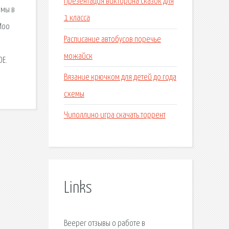
Презентация викторина сказок для
емы в
1 класса
Моо
Расписание автобусов поречье
можайск
ОЕ.
Вязание крючком для детей до года
схемы
Чиполлино игра скачать торрент
Links
Beeper отзывы о работе в