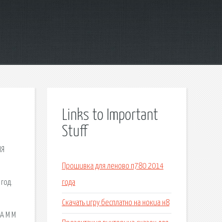
Links to Important
Stuff
ИЯ
Прошивка для леново п780 2014
год.
года
Скачать игру бесплатно на нокиа н8
 А М М