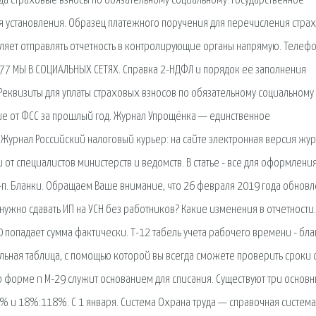
да страховые взносы по обязательному социальному. Государственное
я установления. Образец платежного поручения для перечисления стра
оляет отправлять отчетность в контролирующие органы напрямую. Телефо
77 МЫ В СОЦИАЛЬНЫХ СЕТЯХ. Справка 2-НДФЛ и порядок ее заполнения
 Реквизиты для уплаты страховых взносов по обязательному социальному
ние от ФСС за прошлый год. Журнал Упрощёнка — единственное
Журнал Российский налоговый курьер: на сайте электронная версия жур
от специалистов министерств и ведомств. В статье - все для оформлени
4-п. Бланки. Обращаем Ваше внимание, что 26 февраля 2019 года обновл
нужно сдавать ИП на УСН без работников? Какие изменения в отчетности.
140 попадает сумма фактически. Т-12 табель учета рабочего времени - бла
ьная таблица, с помощью которой вы всегда сможете проверить сроки 
по форме n М-29 служит основанием для списания. Существуют три основ
% и 18%:118%. С 1 января. Система Охрана труда — справочная система