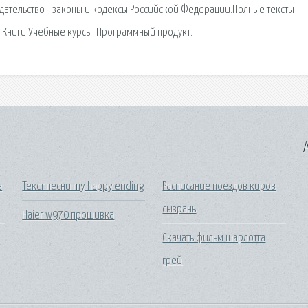
одательство - законы и кодексы Российской Федерации.Полные тексты
 Книги Учебные курсы. Программный продукт.
A
e
Текст песни my happy ending
Расписание поездов киров
сызрань
Haier w970 прошивка
Скачать фильм шарлотта
грей