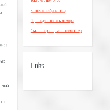
Токарный центр гост
ьной
Бизнес в скайриме мод
да
Переводчик все языки мира
Скачать игры вормс на компьютер
енное
вых
Links
изаций.
 из