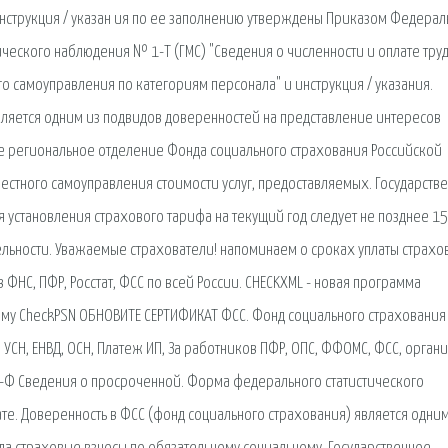
инструкция / указан ия по ее заполнению утверждены Приказом Федерал
ческого наблюдения № 1-Т (ГМС) "Сведения о численности и оплате тру
о самоуправления по категориям персонала" и инструкция / указания.
вляется одним из подвидов доверенностей на представление интересов
ое региональное отделение Фонда социального страхования Российской
стного самоуправления стоимости услуг, предоставляемых. Государств
 установления страхового тарифа на текущий год следует не позднее 15
льности. Уважаемые страхователи! напоминаем о сроках уплаты страхо
 ФНС, ПФР, Росстат, ФСС по всей России. CHECKXML - новая программа
мму CheckPSN ОБНОВИТЕ СЕРТИФИКАТ ФСС. Фонд социального страхования
 УСН, ЕНВД, ОСН, Платеж ИП, За работников ПФР, ОПС, ФФОМС, ФСС, орган
-Ф Сведения о просроченной. Форма федерального статистического
те. Доверенность в ФСС (фонд социального страхования) является одним