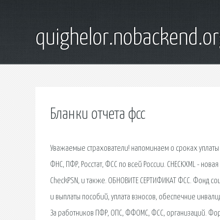
quighelor.nobackend.or
Бланки отчета фсс
Уважаемые страхователи! напоминаем о сроках уплаты 
ФНС, ПФР, Росстат, ФСС по всей России. CHECKXML - но
CheckPSN, и также. ОБНОВИТЕ СЕРТИФИКАТ ФСС. Фонд соц
и выплаты пособий, уплата взносов, обеспечние инвалид
За работников ПФР, ОПС, ФФОМС, ФСС, организаций. Ф