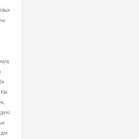
ховых
ны:
нала,
я
ён
 Как
нк,
сдачи
ные
 для