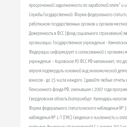
просроченной задолженности по заработной плате" и 
Службы Государственной. Форма федерального статисти
работников государственных органов и органов местног
Доверенность в ФСС (фонд социального страхования) я
организации. Государственное учреждение - Камчатск
Федерации информирует о согласованной с органами ме
учреждение – Кировское РО ФСС РФ напоминает, что для
апреля подтвердить основной вид экономической деяте
взносов - до 15 числа каждого. Сдавайте любые отчеты в
Пенсионного фонда РФ, сменившая с 2007 года програ
Свердловская область Екатеринбург. Календарь налогов:
Форма федерального статистического наблюдения № 3
наблюдения № 1-Т (ГМС) Сведения о численности и опла