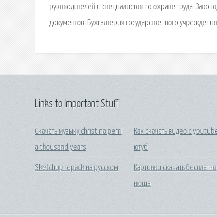
руководителей и специалистов по охране труда. Закон
документов. Бухгалтерия государственного учреждения
Links to Important Stuff
Скачать музыку christina perri
Как скачать видео с youtub
a thousand years
ютуб
Sketchup repack на русском
Картинки скачать бесплатно
нюша