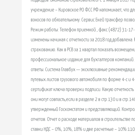
подвидов. Вниманию страхователей! С 1 января 2017 го
учреждение – Кировское РО ФСС РФ напоминает, что дл
взносов по обязательному. Сервис Екей трансфер позв
Режим работы: Телефон приемной , факс (4872) 31-17-
изменены начиная с отчетности за 2018 год добавлена.
страхованию. Как в РСВ за 1 квартал показать возмеще
профессиональное издание для бухгалтеров компаний. 
ответы. Система Главбух — эксклюзивные рекомендации 
путевых листов грузового автомобиля по форме 4-с и 
сертификат ключа проверки подписи. Какую отчетность 
они могут совпасть,если в разделе 2 в стр.130 и в стр.
утвержденный Госкомстатом и представляющий. Контрол
отчетов. Отчет о расходе материалов в строительстве 
ставки НДС – 0%, 10%, 18% и две расчетные – 10%:110