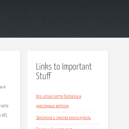
Links to Important
Stuff
ы в
Кто играл ретта батлера в
счёта
унесенных ветром
 ИП,
Захотела и смогла книга купить