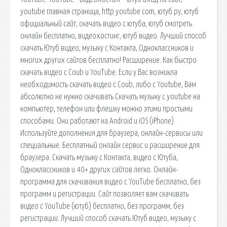
youtube главная страница, http youtube com, ютуб ру, ютуб
официальный сайт, скачать видео с ютуба, ютуб смотреть
онлайн бесплатно, видеохостинг, ютуб видео. Лучший способ
скачать Ютуб видео, музыку с Контакта, Одноклассников и
многих других сайтов бесплатно! Расширение. Как быстро
скачать видео с Coub и YouTube. Если у Вас возникла
необходимость скачать видео с Coub, либо с Youtube, Вам
абсолютно не нужно скачивать Скачать музыку с youtube на
компьютер, телефон или флешку можно этими простыми
способами. Они работают на Android и iOS (iPhone).
Используйте дополнения для браузера, онлайн-сервисы или
специальные. Бесплатный онлайн сервис и расширение для
браузера. Скачать музыку с Контакта, видео с Ютуба,
Одноклассников и 40+ других сайтов легко. Онлайн-
программа для скачивания видео с YouTube бесплатно, без
программ и регистрации. Сайт позволяет вам скачивать
видео с YouTube (ютуб) бесплатно, без программ, без
регистрации. Лучший способ скачать Ютуб видео, музыку с