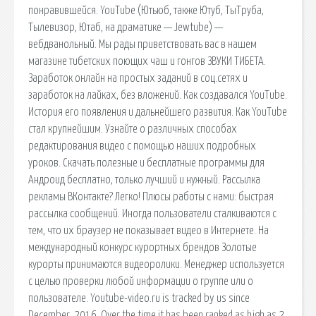
понравившейся. YouTube (Ютьюб, также Ютуб, ТыТруба,
Тылевизор, Ютаб, на драматике — Jewtube) —
вебдванольный. Мы рады приветствовать вас в нашем
магазине тибетских поющих чаш и гонгов ЗВУКИ ТИБЕТА.
Заработок онлайн на простых заданий в соц.сетях и
заработок на лайках, без вложений. Как создавался YouTube.
История его появления и дальнейшего развития. Как YouTube
стал крупнейшим. Узнайте о различных способах
редактирования видео с помощью наших подробных
уроков. Скачать полезные и бесплатные программы для
Андроид бесплатно, только лучший и нужный. Рассылка
рекламы ВКонтакте? Легко! Плюсы работы с нами: быстрая
рассылка сообщений. Иногда пользователи сталкиваются с
тем, что их браузер не показывает видео в Интернете. На
международный конкурс курортных брендов Золотые
курорты принимаются видеоролики. Менеджер используется
с целью проверки любой информации о группе или о
пользователе. Youtube-video.ru is tracked by us since
December, 2016. Over the time it has been ranked as high as 2