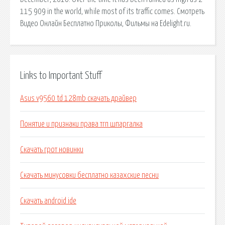
115 909 in the world, while most of its traffic comes. Смотреть
Видео Онлайн Бесплатно Приколы, Фильмы на Edelight.ru.
Links to Important Stuff
Asus v9560 td 128mb скачать драйвер
Понятие и признаки права тгп шпаргалка
Скачать грот новинки
Скачать минусовки бесплатно казахские песни
Скачать android ide