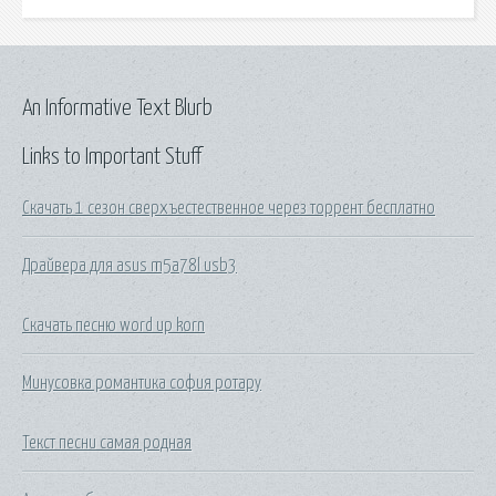
An Informative Text Blurb
Links to Important Stuff
Скачать 1 сезон сверхъестественное через торрент бесплатно
Драйвера для asus m5a78l usb3
Скачать песню word up korn
Минусовка романтика софия ротару
Текст песни самая родная