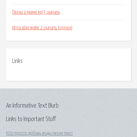
Песни о маме мр3 скачать
Игра alan wake 2 скачать торрент
Links
An Informative Text Blurb
Links to Important Stuff
Н2о просто добавь воды песня текст