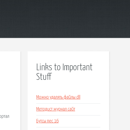
Links to Important
Stuff
Можно удалять файлы dll
Методист журнал сайт
ортал
Бутсы пес 16