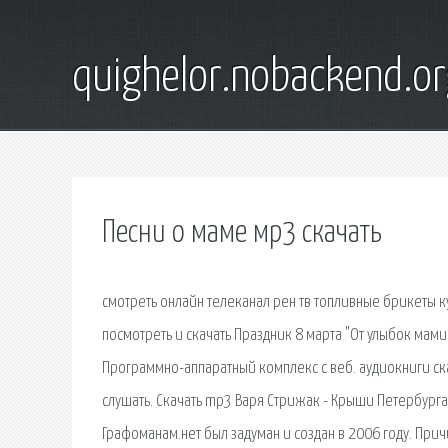
quighelor.nobackend.or
Песни о маме мр3 скачать
смотреть онлайн телеканал рен тв топливные брикеты ку
посмотреть и скачать Праздник 8 марта "От улыбок мам
Программно-аппаратный комплекс с веб. аудиокниги ска
слушать. Скачать mp3 Варя Стрижак - Крыши Петербурга,
Графоманам.нет был задуман и создан в 2006 году. При