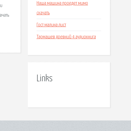
Наша машина проедет мимо
ги
скачать
ачать
Гост малина лист
Тармашев древний 4 аудиокнига
Links