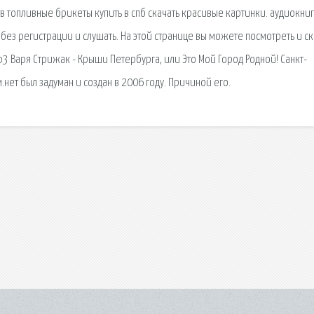
в топливные брикеты купить в спб скачать красивые картинки. аудиокни
 без регистрации и слушать. На этой странице вы можете посмотреть и ск
p3 Варя Стрижак - Крыши Петербурга, или Это Мой Город Родной! Санкт-
нет был задуман и создан в 2006 году. Причиной его.