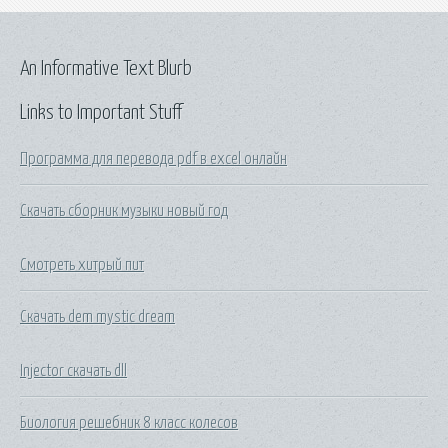
An Informative Text Blurb
Links to Important Stuff
Программа для перевода pdf в excel онлайн
Скачать сборник музыки новый год
Смотреть хитрый пит
Скачать dem mystic dream
Injector скачать dll
Биология решебник 8 класс колесов