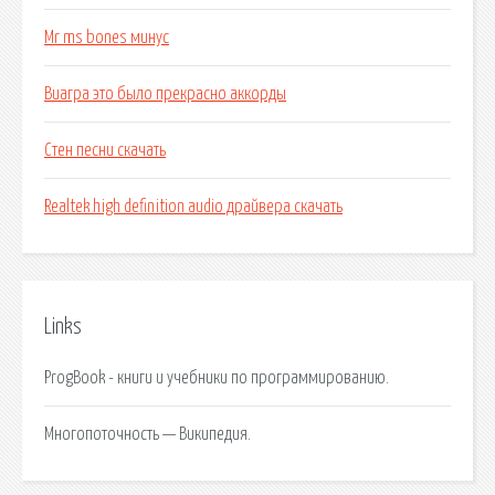
Mr ms bones минус
Виагра это было прекрасно аккорды
Стен песни скачать
Realtek high definition audio драйвера скачать
Links
ProgBook - книги и учебники по программированию.
Многопоточность — Википедия.