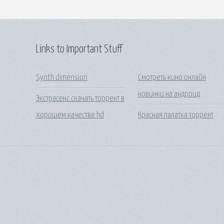
Links to Important Stuff
Synth dimension
Смотреть кино онлайн
новинки на андроид
Экстрасенс скачать торрент в
хорошем качестве hd
Красная палатка торрент