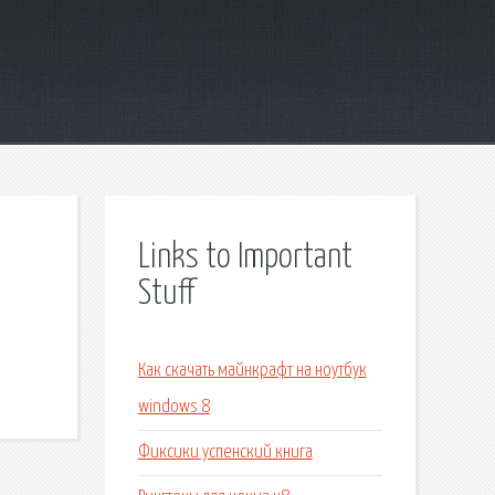
Links to Important
Stuff
Как скачать майнкрафт на ноутбук
windows 8
Фиксики успенский книга