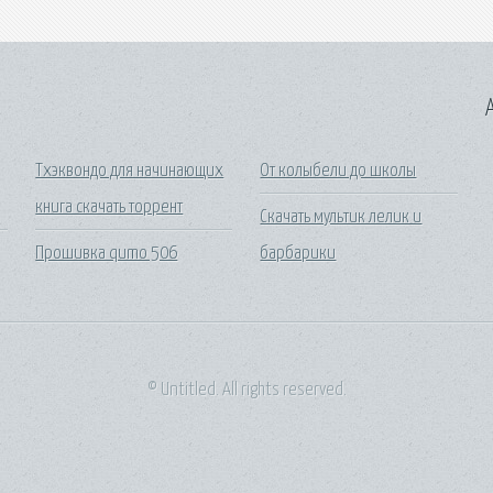
A
Тхэквондо для начинающих
От колыбели до школы
книга скачать торрент
Скачать мультик лелик и
Прошивка qumo 506
барбарики
© Untitled. All rights reserved.