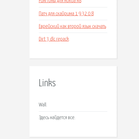
Рингтоны для нокиа н8
Патч для скайрима 1 9 32 0 8
Еврейский как второй язык скачать
Dirt 3 dlc repack
Links
Wall.
Здесь найдется все.