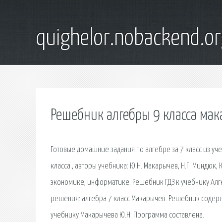
quighelor.nobackend.or
Решебник алгебры 9 класса ма
Готовые домашние задания по алгебре за 7 класс из уч
класса , авторы учебника: Ю.Н. Макарычев, Н.Г. Миндюк,
экономике, информатике. Решебник ГДЗ к учебнику Алге
решения: алгебра 7 класс Макарычев. Решебник содерж
учебнику Макарычева Ю.Н. Программа составлена.