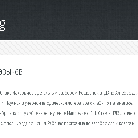
g
карычев
ебника Макарычев с детальным разбором. Решебник и ГДЗ по Алгебре для
 К.И. Научная и учебно-методическая литература онлайн по математике,
бра 7 класс углубленное изучение Макарычев Ю.Н. Ответы. ГДЗ и видео
ит полные гдз решения. Рабочая программа по алгебре для 7 класса к