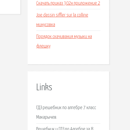
Скачать приказ 302н приложение 2
Joe dassin siffler sur la colline
минусовка
Порядок скачивания музыки на
флешку
Links
ГДЗ решебник по алгебре 7 класс
Макарычев.
Решебник и ГДЗ по Алгебре за 8