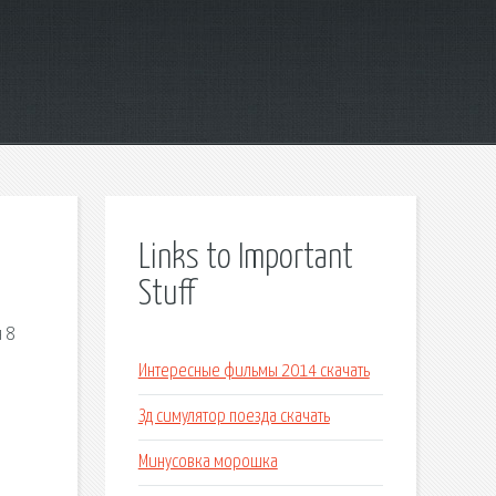
Links to Important
Stuff
 8
Интересные фильмы 2014 скачать
Зд симулятор поезда скачать
Минусовка морошка