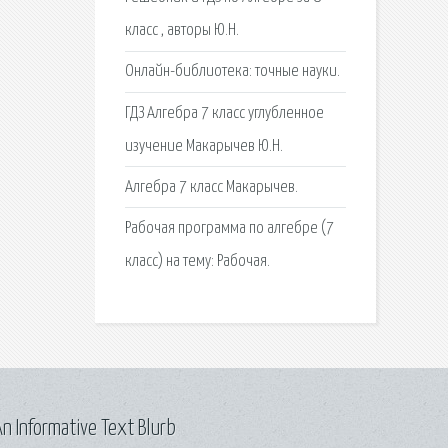
класс , авторы Ю.Н.
Онлайн-библиотека: точные науки.
ГДЗ Алгебра 7 класс углубленное
изучение Макарычев Ю.Н.
Алгебра 7 класс Макарычев.
Рабочая программа по алгебре (7
класс) на тему: Рабочая.
n Informative Text Blurb