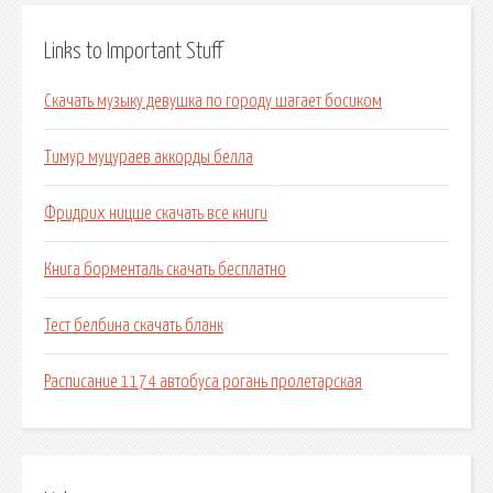
Links to Important Stuff
Скачать музыку девушка по городу шагает босиком
Тимур муцураев аккорды белла
Фридрих ницше скачать все книги
Книга борменталь скачать бесплатно
Тест белбина скачать бланк
Расписание 1174 автобуса рогань пролетарская