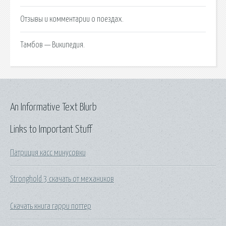
Отзывы и комментарии о поездах.
Тамбов — Википедия.
An Informative Text Blurb
Links to Important Stuff
Патриция касс минусовки
Stronghold 3 скачать от механиков
Скачать книга гарри поттер