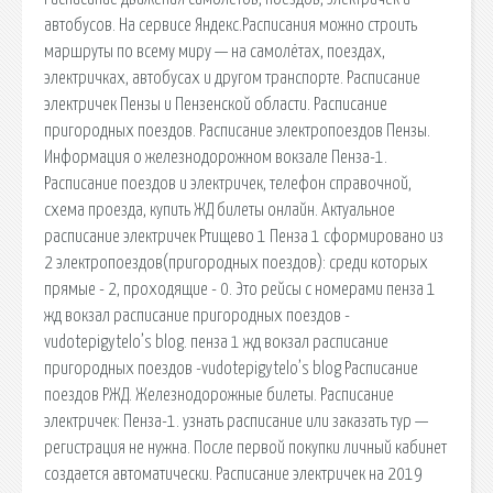
автобусов. На сервисе Яндекс.Расписания можно строить
маршруты по всему миру — на самолётах, поездах,
электричках, автобусах и другом транспорте. Расписание
электричек Пензы и Пензенской области. Расписание
пригородных поездов. Расписание электропоездов Пензы.
Информация о железнодорожном вокзале Пенза-1.
Расписание поездов и электричек, телефон справочной,
схема проезда, купить ЖД билеты онлайн. Актуальное
расписание электричек Ртищево 1 Пенза 1 сформировано из
2 электропоездов(пригородных поездов): среди которых
прямые - 2, проходящие - 0. Это рейсы с номерами пенза 1
жд вокзал расписание пригородных поездов -
vudotepigytelo’s blog. пенза 1 жд вокзал расписание
пригородных поездов -vudotepigytelo’s blog Расписание
поездов РЖД. Железнодорожные билеты. Расписание
электричек: Пенза-1. узнать расписание или заказать тур —
регистрация не нужна. После первой покупки личный кабинет
создается автоматически. Расписание электричек на 2019