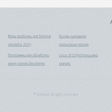
A
Моды дробилки для farming
Кослан сыктывкар
simulator 2015
расписание поезда
Программы для обработки
Locus dr103hd прошивка
анкет скачать бесплатно
скачать
© Untitled. All rights reserved.