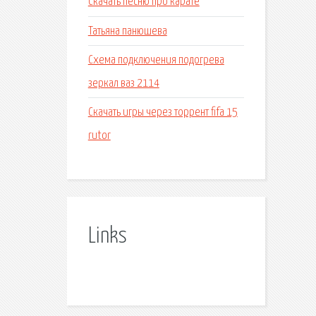
Скачать песню про карате
Татьяна панюшева
Схема подключения подогрева
зеркал ваз 2114
Скачать игры через торрент fifa 15
rutor
Links