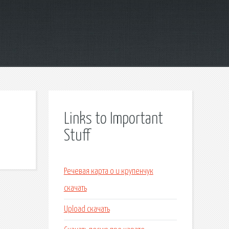
Links to Important
Stuff
Речевая карта о и крупенчук
скачать
Upload скачать