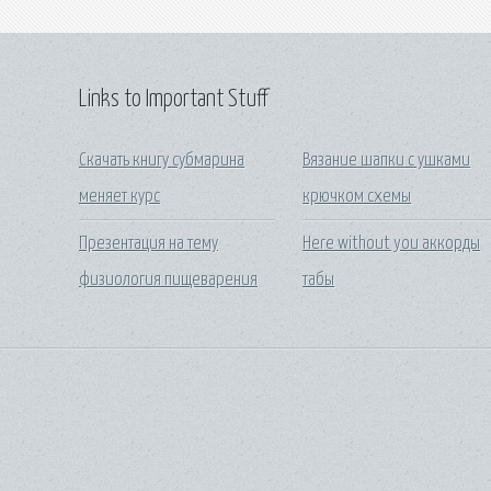
Links to Important Stuff
Скачать книгу субмарина
Вязание шапки с ушками
меняет курс
крючком схемы
Презентация на тему
Here without you аккорды
физиология пищеварения
табы