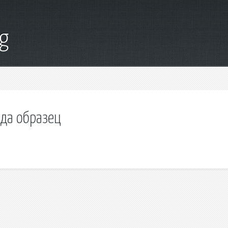
g
уда образец