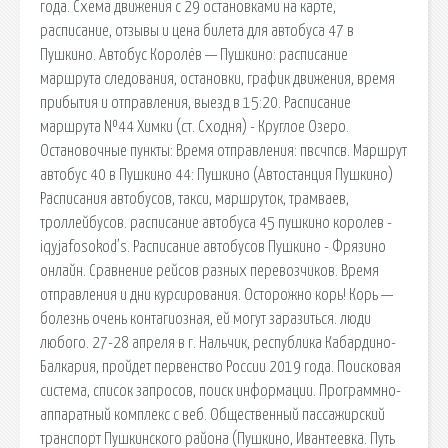
года. Схема движения с 29 остановками на карте,
расписание, отзывы и цена билета для автобуса 47 в
Пушкино. Автобус Королёв — Пушкино: расписание
маршрута следования, остановки, график движения, время
прибытия и отправления, выезд в 15:20. Расписание
маршрута №44 Химки (ст. Сходня) - Круглое Озеро.
Остановочные пункты: Время отправления: пвсчпсв. Маршрут
автобус 40 в Пушкино 44: Пушкино (Автостанция Пушкино)
Расписания автобусов, такси, маршруток, трамваев,
троллейбусов. расписание автобуса 45 пушкино королев -
iqyjafosokod’s. Расписание автобусов Пушкино - Фрязино
онлайн. Сравнение рейсов разных перевозчиков. Время
отправления и дни курсирования. Осторожно корь! Корь —
болезнь очень контагиозная, ей могут заразиться. люди
любого. 27-28 апреля в г. Нальчик, республика Кабардино-
Балкария, пройдет первенство России 2019 года. Поисковая
сиcтема, список запросов, поиск информации. Программно-
аппаратный комплекс с веб. Общественный пассажирский
транспорт Пушкинского района (Пушкино, Ивантеевка. Путь