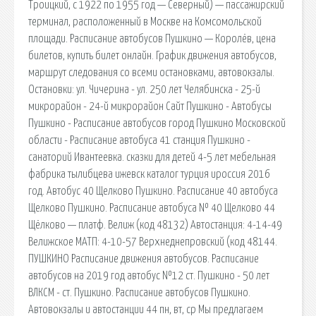
Троицкий, с 1922 по 1955 год — Северный) — пассажирский
терминал, расположенный в Москве на Комсомольской
площади. Расписание автобусов Пушкино — Королёв, цена
билетов, купить билет онлайн. График движения автобусов,
маршрут следования со всеми остановками, автовокзалы.
Остановки: ул. Чичерина - ул. 250 лет Челябинска - 25-й
микрорайон - 24-й микрорайон Сайт Пушкино - Автобусы
Пушкино - Расписание автобусов город Пушкино Московской
области - Расписание автобуса 41 станция Пушкино -
санаторий Ивантеевка. сказки для детей 4-5 лет мебельная
фабрика тылибцева ижевск каталог турция ироссия 2016
год. Автобус 40 Щелково Пушкино. Расписание 40 автобуса
Щелково Пушкино. Расписание автобуса № 40 Щелково 44
Щёлково — платф. Велиж (код 48132) Автостанция: 4-14-49
Велижское МАТП: 4-10-57 Верхнеднепровский (код 48144.
ПУШКИНО Расписание движения автобусов. Расписание
автобусов на 2019 год автобус №12 ст. Пушкино - 50 лет
ВЛКСМ - ст. Пушкино. Расписание автобусов Пушкино.
Автовокзалы и автостанции 44 пн, вт, ср Мы предлагаем