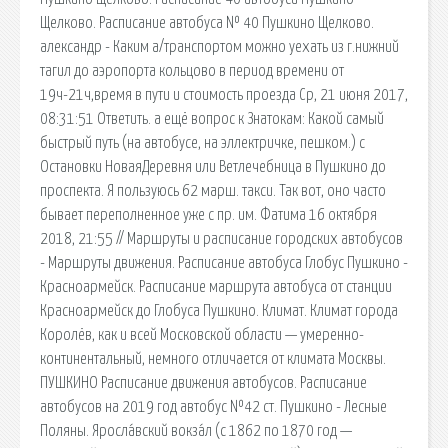
Щелково. Расписание автобуса № 40 Пушкино Щелково.
александр - Каким а/транспортом можно уехать из г.нижний
тагил до аэропорта кольцово в период времени от
19ч-21ч,время в пути и стоимость проезда Ср, 21 июня 2017,
08:31:51 Ответить. а ещё вопрос к Знатокам: Какой самый
быстрый путь (на автобусе, на эллектричке, пешком.) с
Остановки НоваяДеревня или Ветлечебница в Пушкино до
проспекта. Я пользуюсь 62 марш. такси. Так вот, оно часто
бывает переполненное уже с пр. им. Фатима 16 октября
2018, 21:55 // Маршруты и расписание городских автобусов
- Маршруты движения. Расписание автобуса Глобус Пушкино -
Красноармейск. Расписание маршрута автобуса от станции
Красноармейск до Глобуса Пушкино. Климат. Климат города
Королёв, как и всей Московской области — умеренно-
континентальный, немного отличается от климата Москвы.
ПУШКИНО Расписание движения автобусов. Расписание
автобусов на 2019 год автобус №42 ст. Пушкино - Лесные
Поляны. Яросла́вский вокза́л (с 1862 по 1870 год —