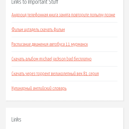
Links to Important Stuff
Андроид телефонная книга занята повторите попытку позже
Фильм цитадель скачать фильм
Расписание движения автобуса 11 мурманск
Скачать альбом michael jackson bad бесплатно
Скачать через торрент великолепный век 81 серия
Кулинарный английский словарь
Links