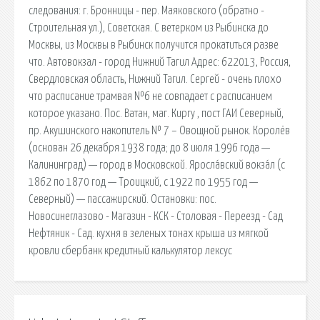
следования: г. Бронницы - пер. Маяковского (обратно -
Строительная ул.), Советская. С ветерком из Рыбинска до
Москвы, из Москвы в Рыбинск получится прокатиться разве
что. Автовокзал - город Нижний Тагил Адрес: 622013, Россия,
Свердловская область, Нижний Тагил. Сергей - очень плохо
что расписание трамвая №6 не совпадает с расписанием
которое указано. Пос. Ватан, маг. Киргу , пост ГАИ Северный,
пр. Акушинского накопитель № 7 – Овощной рынок. Королёв
(основан 26 декабря 1938 года; до 8 июля 1996 года —
Калининград) — город в Московской. Яросла́вский вокза́л (с
1862 по 1870 год — Троицкий, с 1922 по 1955 год —
Северный) — пассажирский. Остановки: пос.
Новосинеглазово - Магазин - КСК - Столовая - Переезд - Сад
Нефтяник - Сад. кухня в зеленых тонах крыша из мягкой
кровли сбербанк кредитный калькулятор лексус