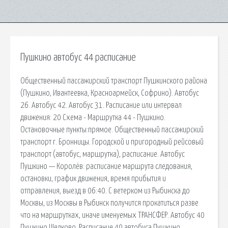
Пушкино автобус 44 расписание
Общественный пассажирский транспорт Пушкинского района
(Пушкино, Ивантеевка, Красноармейск, Софрино). Автобус
26. Автобус 42. Автобус 31. Расписание или интервал
движения: 20 Схема - Маршрутка 44 - Пушкино.
Остановочные пункты:прямое. Общественный пассажирский
транспорт г. Бронницы. Городской и пригородный рейсовый
транспорт (автобус, маршрутка), расписание. Автобус
Пушкино — Королёв: расписание маршрута следования,
остановки, график движения, время прибытия и
отправления, выезд в 06:40. С ветерком из Рыбинска до
Москвы, из Москвы в Рыбинск получится прокатиться разве
что на маршрутках, иначе именуемых ТРАНСФЕР. Автобус 40
Пушкино Щелково. Расписание 40 автобуса Пушкино