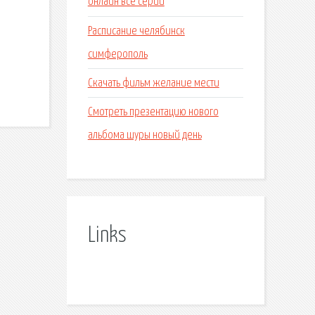
онлайн все серии
Расписание челябинск
симферополь
Скачать фильм желание мести
Смотреть презентацию нового
альбома шуры новый день
Links