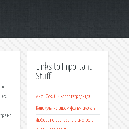
Links to Important
Stuff
итов.
1920
Английский 7 класс тетрадь гдз
Каникулы нагишом фильм скачать
тря на
Любовь по расписанию смотреть