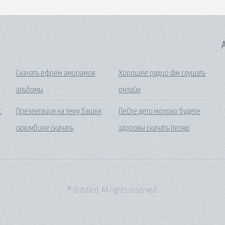
A
Скачать ефрем амирамов
Хорошее радио фм слушать
альбомы
онлайн
с
Презентация на тему башня
Пейте дети молоко будете
сююмбике скачать
здоровы скачать песню
© Untitled. All rights reserved.