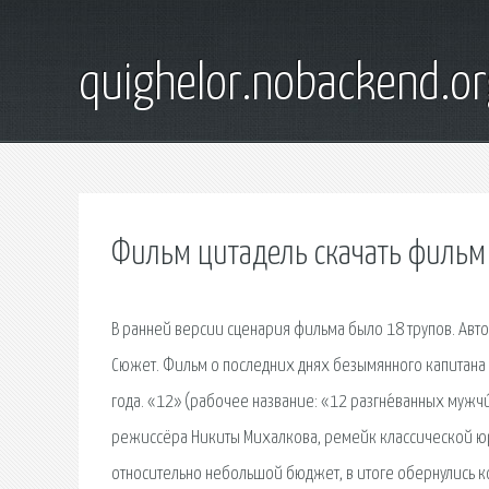
quighelor.nobackend.or
Фильм цитадель скачать фильм
В ранней версии сценария фильма было 18 трупов. Ав
Сюжет. Фильм о последних днях безымянного капитана
года. «12» (рабочее название: «12 разгне́ванных му
режиссёра Никиты Михалкова, ремейк классической юр
относительно небольшой бюджет, в итоге обернулись 