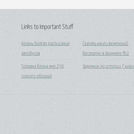
Links to Important Stuff
Казань болгар расписание
Скачать книги веденской
автобусов
бесплатно в формате fb2
Головка блока ямз 236
Задачник по истории 7 клас
старого образца