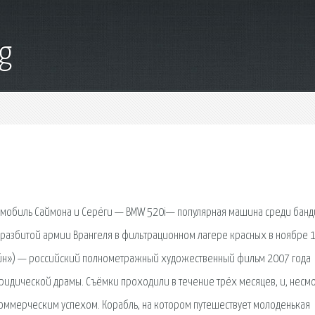
g
томобиль Саймона и Серёги — BMW 520i— популярная машина среди банд
 разбитой армии Врангеля в фильтрационном лагере красных в ноябре 
жчи́н») — российский полнометражный художественный фильм 2007 года
идической драмы. Съёмки проходили в течение трёх месяцев, и, несмо
коммерческим успехом. Корабль, на котором путешествует молоденькая