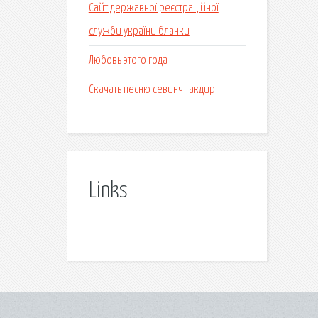
Сайт державної реєстраційної
служби україни бланки
Любовь этого года
Скачать песню севинч такдир
Links