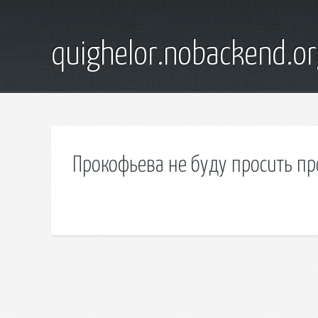
quighelor.nobackend.or
Прокофьева не буду просить п