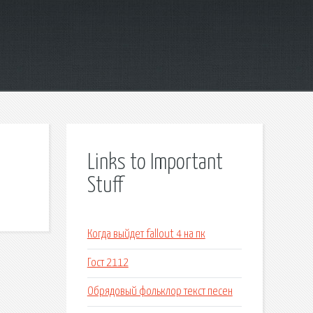
Links to Important
Stuff
Когда выйдет fallout 4 на пк
Гост 2112
Обрядовый фольклор текст песен