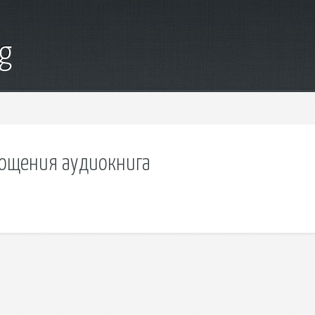
g
рощения аудиокнига