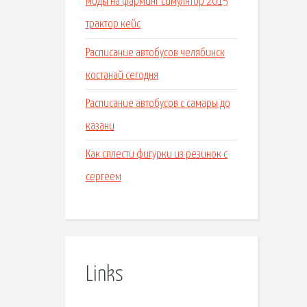
Моды на фарминг симулятор 2015
трактор кейс
Расписание автобусов челябинск
костанай сегодня
Расписание автобусов с самары до
казани
Как сплести фигурки из резинок с
сергеем
Links