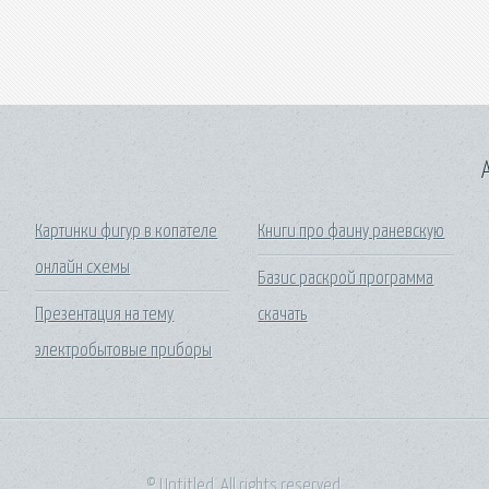
A
Картинки фигур в копателе
Книги про фаину раневскую
онлайн схемы
Базис раскрой программа
Презентация на тему
скачать
электробытовые приборы
© Untitled. All rights reserved.