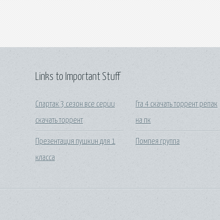
Links to Important Stuff
Спартак 3 сезон все серии
Гта 4 скачать торрент репак
скачать торрент
на пк
Презентация пушкин для 1
Помпея группа
класса