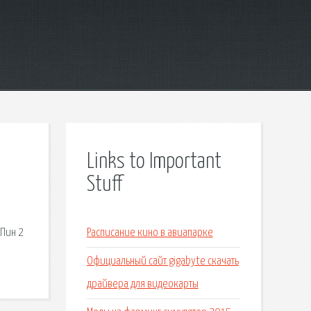
Links to Important
Stuff
нПин 2
Расписание кино в авиапарке
Официальный сайт gigabyte скачать
драйвера для видеокарты