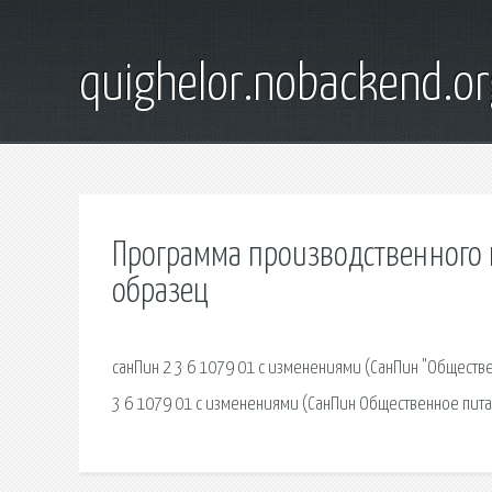
quighelor.nobackend.or
Программа производственного 
образец
cанПин 2 3 6 1079 01 с изменениями (СанПин "Обществ
3 6 1079 01 с изменениями (СанПин Общественное питан