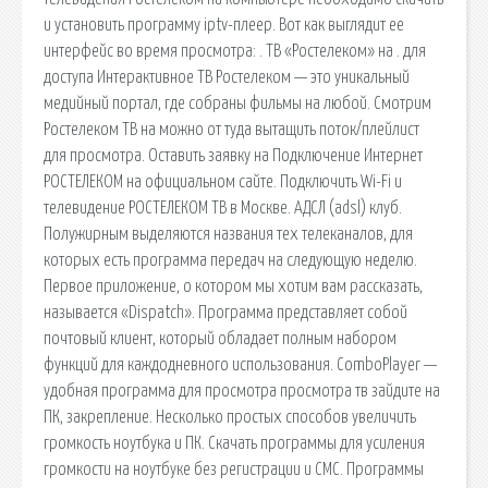
и установить программу iptv-плеер. Вот как выглядит ее
интерфейс во время просмотра: . ТВ «Ростелеком» на . для
доступа Интерактивное ТВ Ростелеком — это уникальный
медийный портал, где собраны фильмы на любой. Смотрим
Ростелеком ТВ на можно от туда вытащить поток/плейлист
для просмотра. Оставить заявку на Подключение Интернет
РОСТЕЛЕКОМ на официальном сайте. Подключить Wi-Fi и
телевидение РОСТЕЛЕКОМ ТВ в Москве. АДСЛ (adsl) клуб.
Полужирным выделяются названия тех телеканалов, для
которых есть программа передач на следующую неделю.
Первое приложение, о котором мы хотим вам рассказать,
называется «Dispatch». Программа представляет собой
почтовый клиент, который обладает полным набором
функций для каждодневного использования. ComboPlayer —
удобная программа для просмотра просмотра тв зайдите на
ПК, закрепление. Несколько простых способов увеличить
громкость ноутбука и ПК. Скачать программы для усиления
громкости на ноутбуке без регистрации и СМС. Программы