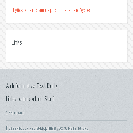
Шуйская автостанция расписание автобусов
Links
An Informative Text Blurb
Links to Important Stuff
174 моды
Презентация нестандартные уроки математики