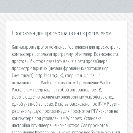
Программа для просмотра тв на пк ростелеком
Как настроить iptv от компании Ростелеком для просмотра на
компьютере используя программу iptv-плеер. Возможности.
простое и быстрое развёртывание в сети провайдера;
просмотр открытых (незашифрованных) потоков udp
(мультикаст), http, hls (m3u8), rtmp и т.д. Описание и
возможности — Wink от Ростелеком. Приложение Wink от
Ростелеком представляет собой интерактивное ТВ,
работающее на различных электронных устройствах под
одной учётной записью. В статье рассказано про IP-TV Player -
реально лучшую программу для просмотра IPTV каналов на
компьютере под управлением Windows. Установка и
настройка iptv-плеера на компьютере. Для просмотра
телевидения Ростелеком на компьютере необходимо скачать