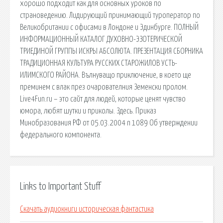
хорошо подходит как для основных уроков по
страноведению. Лидирующий принимающий туроператор по
Великобритании с офисами в Лондоне и Эдинбурге. ПОЛНЫЙ
ИНФОРМАЦИОННЫЙ КАТАЛОГ ДУХОВНО-ЭЗОТЕРИЧЕСКОЙ
ТРИЕДИНОЙ ГРУППЫ ИСКРЫ АБСОЛЮТА. ПРЕЗЕНТАЦИЯ СБОРНИКА
ТРАДИЦИОННАЯ КУЛЬТУРА РУССКИХ СТАРОЖИЛОВ УСТЬ-
ИЛИМСКОГО РАЙОНА. Вълнуващо приключение, в което ще
преминем с влак през очарователния Земенски пролом.
Live4Fun.ru – это сайт для людей, которые ценят чувство
юмора, любят шутки и приколы. Здесь. Приказ
Минобразования РФ от 05.03.2004 n 1089 Об утверждении
федерального компонента.
Links to Important Stuff
Скачать аудиокниги историческая фантастика