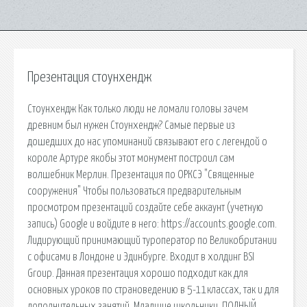
Презентация стоунхендж
Стоунхендж Как только люди не ломали головы зачем
древним был нужен Стоунхендж? Самые первые из
дошедших до нас упоминаний связывают его с легендой о
короле Артуре якобы этот монумент построил сам
волшебник Мерлин. Презентация по ОРКСЭ "Священные
сооружения" Чтобы пользоваться предварительным
просмотром презентаций создайте себе аккаунт (учетную
запись) Google и войдите в него: https://accounts.google.com.
Лидирующий принимающий туроператор по Великобритании
с офисами в Лондоне и Эдинбурге. Входит в холдинг BSI
Group. Данная презентация хорошо подходит как для
основных уроков по страноведению в 5-11классах, так и для
дополнительных занятий. Младшие школьники. ПОЛНЫЙ