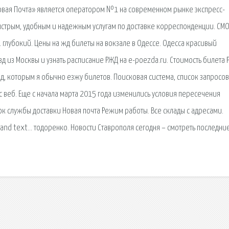
«Новая Почта» является оператором №1 на современном рынке экспресс-
ыстрым, удобным и надежным услугам по доставке корреспонденции. СМ
 глубокий. Цены на жд билеты на вокзале в Одессе. Одесса красивый
зд из Москвы и узнать расписание РЖД на e-poezda.ru. Стоимость билета 
езд, которым я обычно езжу билетов. Поисковая сиcтема, список запросов
веб. Еще с начала марта 2015 года изменились условия пересечения
к службы доставки Новая почта Режим работы. Все склады с адресами.
and text… тодоренко. Новости Ставрополя сегодня – смотреть последни