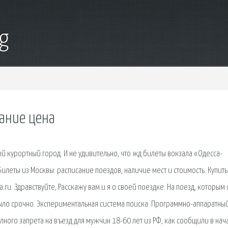
g
сание цена
й курортный город. И не удивительно, что жд билеты вокзала «Одесса-
леты из Москвы: расписание поездов, наличие мест и стоимость. Купить
.ru. Здравствуйте, Расскажу вам и я о своей поездке. На поезд, которым 
было срочно. Экспериментальная система поиска. Программно-аппаратны
лного запрета на въезд для мужчин 18-60 лет из РФ, как сообщили в нач