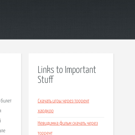
Links to Important
Stuff
 билет
Скачать игры через торрент
я
хардкор
й
Невидимка фильм скачать через
але
торрент