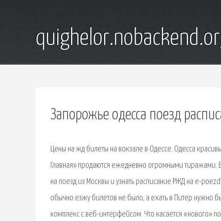
quighelor.nobackend.or
Запорожье одесса поезд распи
Цены на жд билеты на вокзале в Одессе. Одесса красивы
Главная» продаются ежедневно огромными тиражами. Би
на поезд из Москвы и узнать расписание РЖД на e-poezda
обычно езжу билетов не было, а ехать в Питер нужно 
комплекс с веб-интерфейсом. Что касается «нового» по