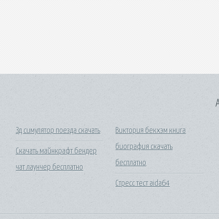
A
Зд симулятор поезда скачать
Виктория бекхэм книга
биография скачать
Скачать майнкрафт бендер
бесплатно
чат лаунчер бесплатно
Стресс тест aida64