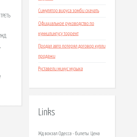
Симулятор вируса зомби скачать
ОТРЕТЬ
Официальное руководство по
куннилингусу торрент
РЖД.
Продал авто потерял договор купли
,
продажи
Руставели минус музыка
е
Links
Жд вокзал Одесса - билеты. Цена