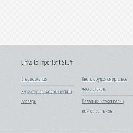
Links to Important Stuff
Стереоскопия
Книги орудия смерти все
части скачать
Характер психологический
словарь
Белая ночь текст песни
виктор салтыков