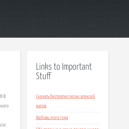
Links to Important
Stuff
В 8
Скачать бесплатно песни алексей
ского
матов
Любовь этого года
ссе.