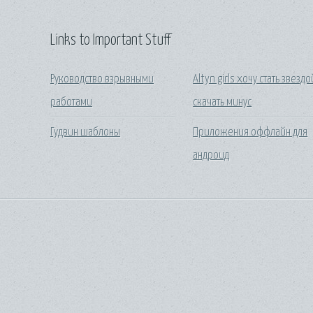
Links to Important Stuff
Руководство взрывными
Altyn girls хочу стать звездо
работами
скачать минус
Гудвин шаблоны
Приложения оффлайн для
андроид