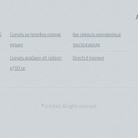
A
й
Скачать на телефон разную
Как сменить направление
музыку
текста в ворде
Скачать драйвер ati radeon
Directcd торрент
x700 se
© Untitled. All rights reserved.