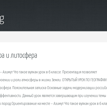
g
ра и литосфера
Азимут Что такое вулкан урок в 6 классе. Презентация позволяет
роении и роли атмосферы в жизни Земли. ОТКРЫТЫЙ УРОК ПО ГЕОГРАФИИ 
литосфера. Пояснительная записка Основные задачи модернизации россий
 эффективности. Данный урок является завершающим при изучении темы
пород Ориентирование на месте – Азимут Что такое вулкан урок в 6 кла