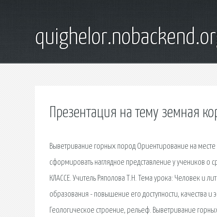
quighelor.nobackend.or
Презентация на тему земная ко
Выветривание горных пород Ориентирование на месте – 
сформировать наглядное представление у учеников о с
КЛАССЕ. Учитель Ряполова Т.Н. Тема урока: Человек и 
образования - повышение его доступности, качества и
Геологическое строение, рельеф. Выветривание горных 