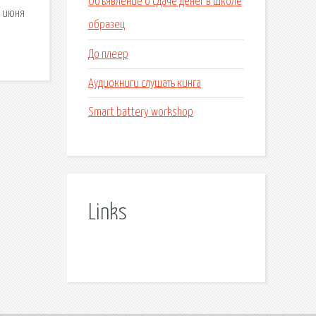
Объявление о сдаче денег в школе
3 июня
образец
До плеер
Аудиокниги слушать кинга
Smart battery workshop
Links