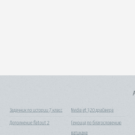
A
Задачник по истории 7 класс
Nvidia gt 320 драйвера
Дополнение flatout 2
Геноцид по благословению
ватикана