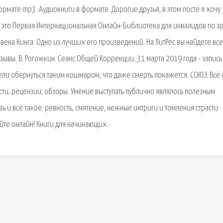
рмате mp3. Аудиокниги в формате. Дорогие друзья, в этом посте я хочу
5 это Первая Интернациональная Онлайн-Библиотека для инвалидов по 
вена Кинга. Одно из лучших его произведений. На ЛитРес вы найдете все
тзывы. В. Рогожкин. Сеанс Общей Коррекции. 31 марта 2019 года - запись
ели обернуться таким кошмаром, что даже смерть покажется. СОЮЗ: Всё
ости, рецензии, обзоры. Умение выступать публично являлось полезным
ь и всё такое: ревность, смятение, нежные интриги и томления страсти
айте онлайн! Книги для начинающих.