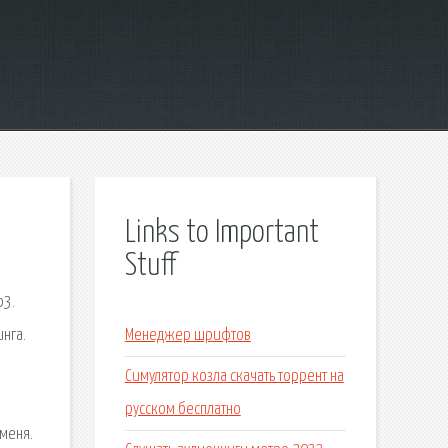
Links to Important
Stuff
p3.
инга.
Менеджер шрифтов
Симулятор козла скачать торрент на
русском бесплатно
меня.