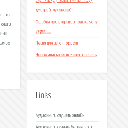
Слушать аудиокниги метро 2033
дмитрий глуховский
зрению
Ошибка при открытии кодека sony
 книги
vegas 11
 НИЦ
Песня для изгоя торрент
 самое
Новых анастасия все книги скачать
Links
Аудиокниги слушать онлайн.
Аудиокниги скачать бесплатно и