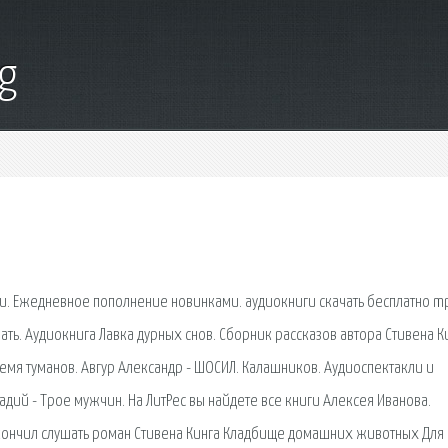
g
ии. Ежедневное пополнение новинками. аудиокниги скачать бесплатно m
ать. Аудиокнига Лавка дурных снов. Сборник рассказов автора Стивена К
ремя туманов. Авгур Александр - ШОСИЛ. Калашников. Аудиоспектакли и
адий - Трое мужчин. На ЛитРес вы найдете все книги Алексея Иванова.
закончил слушать роман Стивена Кинга Кладбище домашних животных Для 