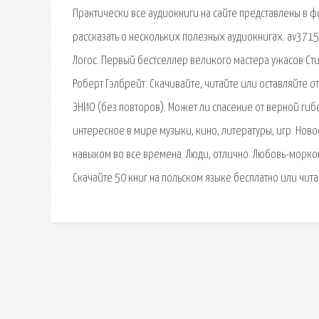
Практически все аудиокниги на сайте представлены в фо
рассказать о нескольких полезных аудиокнигах. av371
Логос. Первый бестселлер великого мастера ужасов Сти
Роберт Гэлбрейт. Скачивайте, читайте или оставляйте о
ЭНИО (без повторов). Может ли спасение от верной гиб
интересное в мире музыки, кино, литературы, игр. Нов
навыком во все времена. Люди, отлично. Любовь-морков
Скачайте 50 книг на польском языке бесплатно или чит