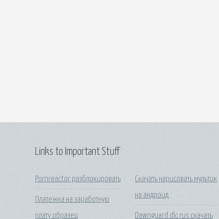
Links to Important Stuff
Pornreactor разблокировать
Скачать нарисовать мультик
на андроид
Платежка на заработную
плату образец
Dawnguard dlc rus скачать