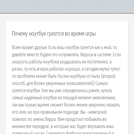
Почему ноутбук греется во время игры
Всем привет друзья. Если ваш ноутбук греется как и мой, то
давайте вместе будем это исправлять. Вирусы в системе. Если
скорость работы ноутбука ухудшалась не постепенно, а
резко, то есть вчера работал хорошо, а сегодня жутко тупит,
то проблема может быть Чистка ноутбука от пыли (второй
способ, для более уверенных пользователей) Сильно
греется ноутбук. Как мы уже определились ранее, купить
самый надежный ноутбук на текущий момент невозможно,
так как только время сможет более-менее уверенно назвать
его имя, но при правильном подходе. Вы - невезучий
ловелас по имени Ларри. Вам предстоит побывать во
множестве передряг, в которые вас будет впутывать ваш
путеводный орган. Симулятор футбола представленный в