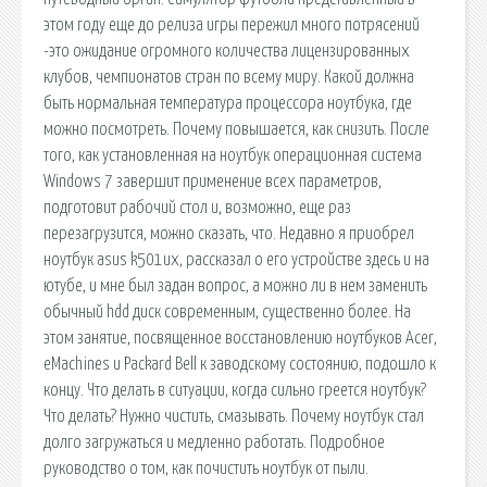
этом году еще до релиза игры пережил много потрясений
-это ожидание огромного количества лицензированных
клубов, чемпионатов стран по всему миру. Какой должна
быть нормальная температура процессора ноутбука, где
можно посмотреть. Почему повышается, как снизить. После
того, как установленная на ноутбук операционная система
Windows 7 завершит применение всех параметров,
подготовит рабочий стол и, возможно, еще раз
перезагрузится, можно сказать, что. Недавно я приобрел
ноутбук asus k501ux, рассказал о его устройстве здесь и на
ютубе, и мне был задан вопрос, а можно ли в нем заменить
обычный hdd диск современным, существенно более. На
этом занятие, посвященное восстановлению ноутбуков Acer,
eMachines и Packard Bell к заводскому состоянию, подошло к
концу. Что делать в ситуации, когда сильно греется ноутбук?
Что делать? Нужно чистить, смазывать. Почему ноутбук стал
долго загружаться и медленно работать. Подробное
руководство о том, как почистить ноутбук от пыли.