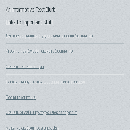
An Informative Text Blurb
Links to Important Stuff
Детские эстрадные студии скачать песни бесплатно
Игры на ноутбук dell скачать бесплатно
Скачать заставки игры
Плюсы и минусы окрашивания волос краской
Песня текст птица
Скачать онлайн игру турок через торрент
Моды на скайрим bsa unpacker