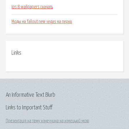
Ios 8 wallpapers скачать
Моды на fallout new vegas на перки
Links
An Informative Text Blurb
Links to Important Stuff
Презентація на тему німеччина на німецькій мові