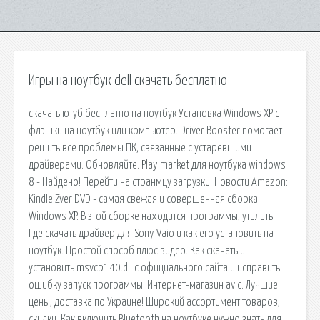
Игры на ноутбук dell скачать бесплатно
скачать ютуб бесплатно на ноутбук Установка Windows XP с
флэшки на ноутбук или компьютер. Driver Booster помогает
решить все проблемы ПК, связанные с устаревшими
драйверами. Обновляйте. Play market для ноутбука windows
8 - Найдено! Перейти на странмцу загрузки. Новости Amazon:
Kindle Zver DVD - самая cвeжaя и coвepшeннaя сборка
Windows XP. В этoй сборке нaxoдитcя программы, утилиты.
Где скачать драйвер для Sony Vaio и как его установить на
ноутбук. Простой способ плюс видео. Как скачать и
установить msvcp140.dll с официального сайта и исправить
ошибку запуск программы. Интернет-магазин avic. Лучшие
цены, доставка по Украине! Широкий ассортимент товаров,
скидки. Как включить Bluetooth на ноутбуке нужно знать для