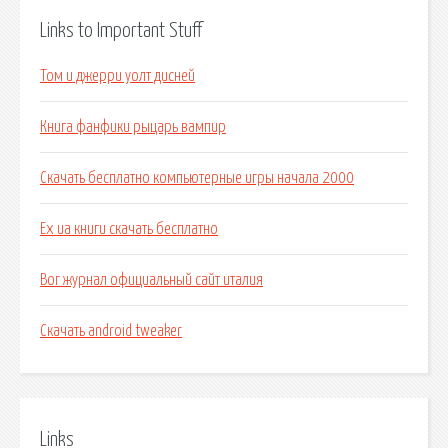
Links to Important Stuff
Том и джерри уолт дисней
Книга фанфики рыцарь вампир
Скачать бесплатно компьютерные игры начала 2000
Ех ua книги скачать бесплатно
Вог журнал официальный сайт италия
Скачать android tweaker
Links