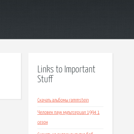
Links to Important
Stuff
Скачать альбомы rammstein
Человек паук мультсериал 1994 1
сезон