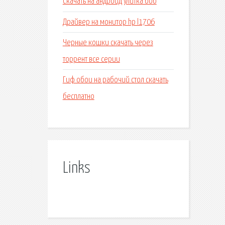
Скачать на андроид улитка боб
Драйвер на монитор hp l1706
Черные кошки скачать через
торрент все серии
Гиф обои на рабочий стол скачать
бесплатно
Links