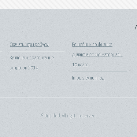
A
Скачать игры ребусы
Решебник по физике
дидактические материалы
ь
Кунпенлинг расписание
10 класс
ретритов 2014
Impuls tv пин код
© Untitled. All rights reserved.