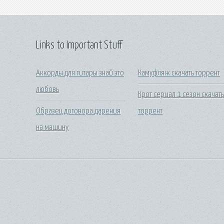
Links to Important Stuff
Аккорды для гитары знай это
Камуфляж скачать торрент
любовь
Крот сериал 1 сезон скачат
Образец договора дарения
торрент
на машину