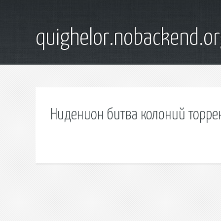
quighelor.nobackend.or
Ниденион битва колоний торре