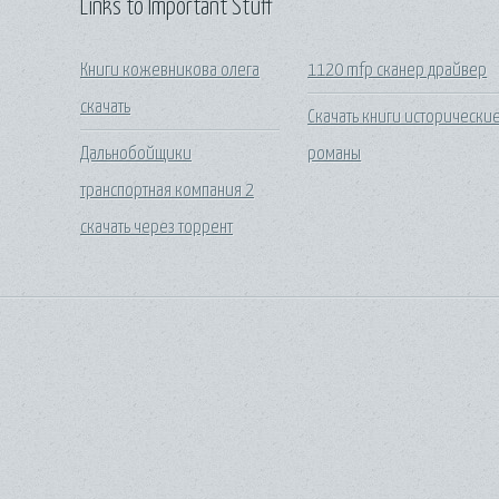
Links to Important Stuff
Книги кожевникова олега
1120 mfp сканер драйвер
скачать
Скачать книги исторически
Дальнобойщики
романы
транспортная компания 2
скачать через торрент