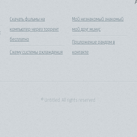
A
Скачать фильмы на
Мой незнакомый знакомый
компьютер через торрент
мой друг минус
е
бесплатно
Приложение рандом в
Схему системы охлаждения
контакте
© Untitled. All rights reserved.