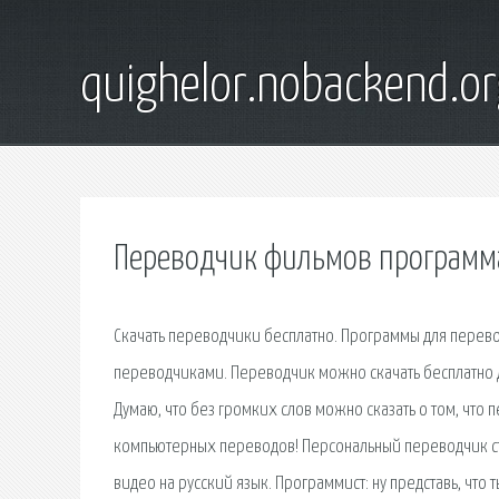
quighelor.nobackend.or
Переводчик фильмов программа
Скачать переводчики бесплатно. Программы для перевода текста с иностранных языков на русский и наоборот принято называть переводчиками. Переводчик можно скачать бесплатно для компьютера или воспользоваться онлайн-сервисами для перевода текста. Думаю, что без громких слов можно сказать о том, что переводчик текстов promt – некогда совершил настоящую революцию в мире компьютерных переводов! Персональный переводчик стал доступен каждому. На странице Вы найдете - Программа для перевода видео на русский язык. Программист: ну представь, что ты писатель и поддерживаешь проект. Из данного раздела можно бесплатно скачать программы для конвертации аудио, видео и изображений из одних форматов в другие. Программа для перевода фильмов. 1. Скачать бесплатную свежую версию программы можно с официального сайта. 2. После того, как BSplayer установлен на вашем компьютере, выберите видео, которое вы желаете посмотреть с субтитрами. Dicter - это программная обертка вокруг сервисов перевода от корпорации Google. Данный сегмент приложений с каждым днем становится все более и более востребованным. Программа для мгновенного перевода видео? Наш читатель Умар прислал очень интересный вопрос Где-то встречал, что их версия синхронного автоматического переводчика может сохранять даже исходную интонацию, что очень важно для фильмов. Zona - официальная torrent-программа для скачивания фильмов, сериалов, игр и прочего контента. У нас вы можете скачать через торрент программы. Огромный выбор полезных программ для компьютера разбитых по категориям. Все самое интересное и свежее, скачать через торрент бесплатно без регистрации Многие используют «ВКонтакте» в качестве музыкального сервиса или кинотеатра. Поэтому часто появляется потребность скачать видео с ВК. Есть пара способов. Получайте мгновенный перевод абсолютно любого слова! Мы работаем над описанием VTRT: Видео Переводчик, разработанным Iron Eggs. VTRT: Видео Переводчик относится к Приложения для Андроид, Образование. Скачать Фильмы на компьютер через торрент бесплатно. Представить нашу жизнь без кинематографа уже не реально. Перед первым запуском установленной программы советую скачать бесплатную программу Оказалось, она очень удобна для перевода фильмов, где идет много чистого текста без шумов. Самая большая проблема для переводчиков - это отсутствие софтсабов, т.е. очень. А вот с онлайном дело сложно. у них в Америке все сайты онлайн фильмов какие-то не такие. Скачать и установить программу переводчик ABBYY Lingvo можно бесплатно через торрент, и после этого вы сможете сразу пользоваться всеми преимуществами программы. Вы можете задать вопрос: зачем устанавливать программу, когда есть куча переводчиков онлайн. Михаи́л Анато́льевич Ми́шин (настоящая фамилия Литвин, род.2 апреля 1947 года, Ташкент, Узбекская ССР, СССР) — советский и российский писатель, переводчик, сценарист, актёр.Один из ведущих сатириков России. Скачать бесплатный переводчик для перевода текста новые версии. Dicter — программа, предназначенная для перевода текстов. Она понравится компьютерным пользователям, которые часто сталкиваются с информацией, написанной на иностранных языках. Тачку на прокачку (оригинальное название — англ. Pimp my Ride) — телевизионная программа, которая выходила на канале MTV.Выпущено 6 сезонов американской версии, 3 английской, 1 сезон международный и 3 балтийских серии. На рутрекере без регистрации вы можете скачать через торрент самые новые фильмы, музыку, сериалы, игры, программы. WordMagic Translation Dictionary and Tools Professional 4.30 Новейшая версия одного из самых известных переводчиков. Найти фильм, не зная названия, не так уж сложно. Один из этих способов должен сработать, даже если подробности о киноленте выветрились у вас из головы. Скачать переводчики на русском языке для компьютера под управлением ОС Windows бесплатно. НеоДик - бесплатная программа, которая помогает справиться с переводом незнакомых слов и словосочетаний путем простого наведения курсора мыши на данное слово. Я знаю такие есть, так-как не одно-кратно слышал во многих фильмах одни и те же голоса! Погуглил и узнал что такие есть, НО ссылок та те проги нет! Может поможете. Cloud Translator - бесплатная программа для перевода текстов, позволяющая использовать несколько онлайн-переводчиков для перевода текста. Поддерживаются функции перевода выделенного текста по горячей клав