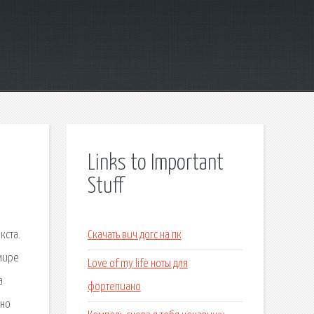
Links to Important
Stuff
Скачать вич догс на пк
Love of my life ноты для
фортепиано