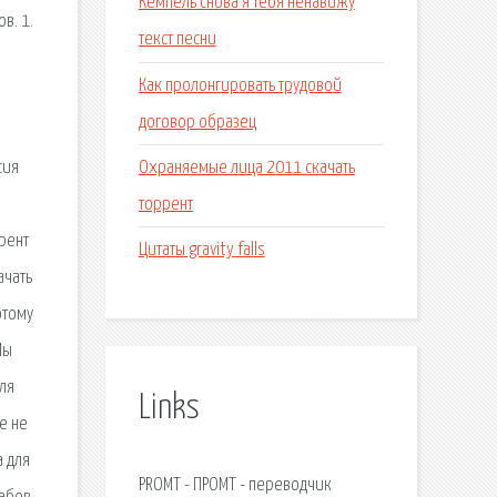
Кемпель снова я тебя ненавижу
текст песни
Как пролонгировать трудовой
договор образец
Охраняемые лица 2011 скачать
торрент
Цитаты gravity falls
Links
PROMT - ПРОМТ - переводчик