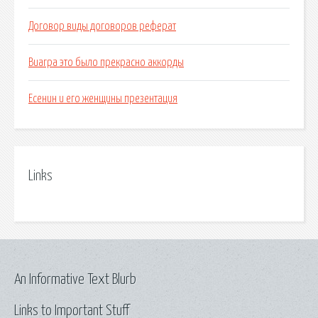
Договор виды договоров реферат
Виагра это было прекрасно аккорды
Есенин и его женщины презентация
Links
An Informative Text Blurb
Links to Important Stuff