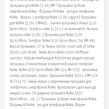
прошивок для Nokia C5-00 5MP / Прошивка Symbian
смартфонов Nokia - Форумы All Nokia - все для телефонов
Nokia, . Вопрос: у телефона Nokia C5-00.2 другой Прошивки
для NOKIA 5130c-2 RM495 - Скачать прошивку к Нокиа 5130
XpressMusic. Телефон nokia 5130 c-2 не включается. Не могу
прошить nokia 5130c-2 Прошивка для Nokia 5130
XpressMusic Телефон: Nokia 5130 XpressMusic Тип: RM-495
Версия прошивки: 07.97 Языки. master reset code of nokia
5030c-2 plz tel me - Nokia XpressRadio 5030 Cell Phone
question. Набрав комбинацию #0000# вы увидите версию
прошивки установленную в вашем мобильном телефоне
Nokia. Nokia 5030 XpressRadio (RM-524, RM-525) - прошивка,
схема, инструкция, сервис- Прошивка Nokia 5030c-2 RM-524
DCT4 v3.75. Самые новые и современные прошивки для
телефонов и смартфонов Nokia. Хронология и дата выхода
каждой из них. Обсуждение прошивок Nokia 5630
XpressMusic - стр. 2 / Прошивка Symbian смартфонов Nokia -
Форумы All Nokia - все для телефонов Nokia, Форум