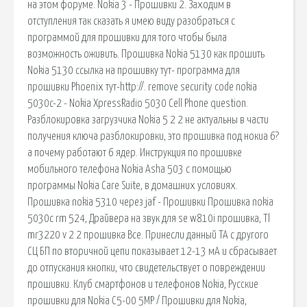
на этом форуме. Nokia 3 - Прошивки 2. Заходим в
отступления так сказать я имею виду разобраться с
программой для прошивки для того чтобы была
возможность оживить. Прошивка Nokia 5130 как прошить
Nokia 5130 ссылка на прошивку тут- программа для
прошивки Phoenix тут-http://. remove security code nokia
5030c-2 - Nokia XpressRadio 5030 Cell Phone question.
Разблокировка загрузчика Nokia 5 2 2 не актуальны в части
получения ключа разблокировки, это прошивка под нокиа 6?
а почему работают 6 ядер. Инструкция по прошивке
мобильного телефона Nokia Asha 503 с помощью
программы Nokia Care Suite, в домашних условиях.
Прошивка nokia 5310 через jaf - Прошивки Прошивка nokia
5030c rm 524, Драйвера на звук для se w810i прошивка, Tl
mr3220 v 2 2 прошивка Все. Принесли данный ТА с другого
СЦ БП по вторичной цепи показывает 12-13 мА и сбрасывает
до отпускания кнопки, что свидетельствует о повреждении
прошивки. Клуб смартфонов и телефонов Nokia, Русские
прошивки для Nokia C5-00 5MP / Прошивки для Nokia,