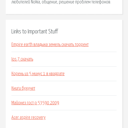
любителей Nokia, общение, решение проблем телефонов.
Links to Important Stuff
Empire earth владыка земель скачать торрент
Ios 7 скачать
Корень из 5 минус 1 в квадрате
Книги бухучет
Майонез гост р 53590 2009
Acer aspire recovery