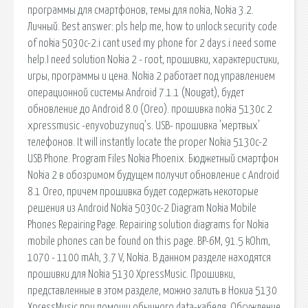
программы для смартфонов, темы для nokia, Nokia 3.2.
Личный. Best answer: pls help me, how to unlock security code
of nokia 5030c-2.i cant used my phone for 2 days.i need some
help.I need solution Nokia 2 - root, прошивки, характеристики,
игры, программы и цена. Nokia 2 работает под управлением
операционной системы Android 7.1.1 (Nougat), будет
обновление до Android 8.0 (Oreo). прошивка nokia 5130c 2
xpressmusic -enyvobuzynuq’s. USB- прошивка 'мертвых'
телефонов. It will instantly locate the proper Nokia 5130c-2
USB Phone. Program Files Nokia Phoenix. Бюджетный смартфон
Nokia 2 в обозримом будущем получит обновление с Android
8.1 Oreo, причем прошивка будет содержать некоторые
решения из Android Nokia 5030c-2 Diagram Nokia Mobile
Phones Repairing Page. Repairing solution diagrams for Nokia
mobile phones can be found on this page. BP-6M, 91.5 kOhm,
1070 - 1100 mAh, 3.7 V, Nokia. В данном разделе находятся
прошивки для Nokia 5130 XpressMusic. Прошивки,
представленные в этом разделе, можно залить в Нокиа 5130
XpressMusic при помощи обычного data-кабеля. Обсуждение