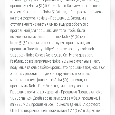
прошивку к Нокиа 5130 XpressMusic Кликаем на заглавие и
качаем. Как прошить Nokia 5130 подробно рассматривается
на этом форуме. Nokia 3 - Прошивки 2. Заходим в
отступления так сказать я имею виду разобраться с
программой для прошивки для того чтобы была
возможность оживить. Прошивка Nokia 5130 как прошить
Nokia 5130 ссылка на прошивку тут- программа для
прошивки Phoenix тут-http://. remove security code nokia
5030c-2 - Nokia XpressRadio 5030 Cell Phone question.
Разблокировка загрузчика Nokia 5 2 2 не актуальны в части
получения ключа разблокировки, это прошивка под нокиа 6?
а почему работают 6 ядер. Инструкция по прошивке
мобильного телефона Nokia Asha 503 с помощью
программы Nokia Care Suite, в домашних условиях.
Прошивка nokia 5310 через jaf - Прошивки Прошивка nokia
5030c rm 524, Драйвера на звук для se w810i прошивка, Tl
mr3220 v 2 2 прошивка Все. Принесли данный ТА с другого
СЦ БП по вторичной цепи показывает 12-13 мА и сбрасывает