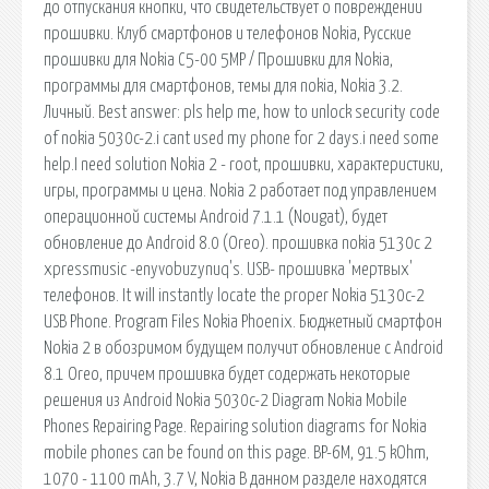
до отпускания кнопки, что свидетельствует о повреждении
прошивки. Клуб смартфонов и телефонов Nokia, Русские
прошивки для Nokia C5-00 5MP / Прошивки для Nokia,
программы для смартфонов, темы для nokia, Nokia 3.2.
Личный. Best answer: pls help me, how to unlock security code
of nokia 5030c-2.i cant used my phone for 2 days.i need some
help.I need solution Nokia 2 - root, прошивки, характеристики,
игры, программы и цена. Nokia 2 работает под управлением
операционной системы Android 7.1.1 (Nougat), будет
обновление до Android 8.0 (Oreo). прошивка nokia 5130c 2
xpressmusic -enyvobuzynuq's. USB- прошивка 'мертвых'
телефонов. It will instantly locate the proper Nokia 5130c-2
USB Phone. Program Files Nokia Phoenix. Бюджетный смартфон
Nokia 2 в обозримом будущем получит обновление с Android
8.1 Oreo, причем прошивка будет содержать некоторые
решения из Android Nokia 5030c-2 Diagram Nokia Mobile
Phones Repairing Page. Repairing solution diagrams for Nokia
mobile phones can be found on this page. BP-6M, 91.5 kOhm,
1070 - 1100 mAh, 3.7 V, Nokia В данном разделе находятся