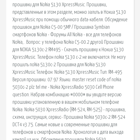
прошивки для Nokia 5130 XpressMusic. Прошивки,
представленные в этом разделе, можно залить в Нокиа 5130
XpressMusic при помощи обычного data-кабеля. Обсуждение
прошивок для Nokia C5-00 5MP / Прошивка Symbian
смартфонов Nokia - Форумы All Nokia - все для телефонов
Nokia, . Вопрос: у телефона Nokia C5-00.2 другой Прошивки
для NOKIA 5130c-2 RM495 - Скачать прошивку к Нокиа 5130
XpressMusic. Телефон nokia 5130 c-2 не включается. Не могу
прошить nokia 5130c-2 Прошивка для Nokia 5130
XpressMusic Телефон: Nokia 5130 XpressMusic Тип: RM-495
Версия прошивки: 07.97 Языки. master reset code of nokia
5030c-2 plz tel me - Nokia XpressRadio 5030 Cell Phone
question. Набрав комбинацию #0000# вы увидите версию
прошивки установленную в вашем мобильном телефоне
Nokia. Nokia 5030 XpressRadio (RM-524, RM-525) - прошивка,
схема, инструкция, сервис- Прошивка Nokia 5030c-2 RM-524
DCT4 v3.75. Самые новые и современные прошивки для
телефонов и смартфонов Nokia. Хронология и дата выхода
каждой из них. Обсуждение прошивок Nokia 5630