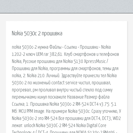
Nokia 5030c 2 прошивка
nokia 5030c-2 нужна Файлы • Ссылки • Прошивки • Nokia
1202-2 ключ UEM.rar 382,61. Клуб смартфонов и телефонов
Nokia, Русские прошивки для Nokia 5130 XpressMusic /
Прошивки для Nokia, программы для смартфонов, темы для
nokia, 2: Nokia 210. Личный. Здраствуйте принесли тел Nokia
5030c-2 по жизненый contact service чистил, прошивал,
прогревал, рм проливал внутри чистый стекло под симку
перемычками кинул поскажите Название Размер файла
Ссылка; 1: Прошивка Nokia 5030c-2 RM-524 DCT4 v3.75: 5.1
Мб: MCU PPM Image. На примере Nokia 5030c. Сразу уточняю, У
Nokia 5030c-2 это RM-524 Все прошивки для DCT4, DCT3, WD2
лежат. unlock Nokia 5030C-2 RM-524 Nokia Digital Core
Technology 4 ( DCT-4. Прошивки для NOKIA 5130c-2 RM495 -