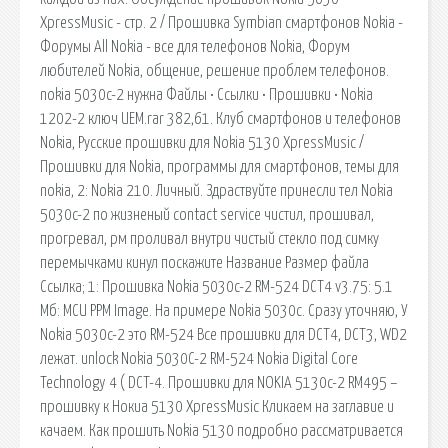
XpressMusic - стр. 2 / Прошивка Symbian смартфонов Nokia -
Форумы All Nokia - все для телефонов Nokia, Форум
любителей Nokia, общение, решение проблем телефонов.
nokia 5030c-2 нужна Файлы • Ссылки • Прошивки • Nokia
1202-2 ключ UEM.rar 382,61. Клуб смартфонов и телефонов
Nokia, Русские прошивки для Nokia 5130 XpressMusic /
Прошивки для Nokia, программы для смартфонов, темы для
nokia, 2: Nokia 210. Личный. Здраствуйте принесли тел Nokia
5030c-2 по жизненый contact service чистил, прошивал,
прогревал, рм проливал внутри чистый стекло под симку
перемычками кинул поскажите Название Размер файла
Ссылка; 1: Прошивка Nokia 5030c-2 RM-524 DCT4 v3.75: 5.1
Мб: MCU PPM Image. На примере Nokia 5030c. Сразу уточняю, У
Nokia 5030c-2 это RM-524 Все прошивки для DCT4, DCT3, WD2
лежат. unlock Nokia 5030C-2 RM-524 Nokia Digital Core
Technology 4 ( DCT-4. Прошивки для NOKIA 5130c-2 RM495 –
прошивку к Нокиа 5130 XpressMusic Кликаем на заглавие и
качаем. Как прошить Nokia 5130 подробно рассматривается