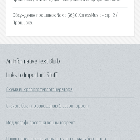
Обсуждение прошивок Nokia 5630 XpressMusic - стр. 2 /
Прошивка.
An Informative Text Blurb
Links to Important Stuff
Схема вихревого теплогенератора
Скачать брак по завещанию 1 сезон торрент
Мод долг философия войны торрент
Папки передвижки старшая группа скачать бесплатно