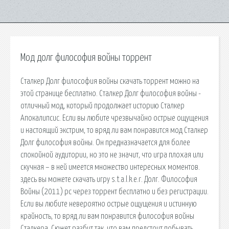
Мод долг философия войны торрент
Сталкер Долг философия войны скачать торрент можно на
этой странице бесплатно. Сталкер Долг философия войны -
отличный мод, который продолжает историю Сталкер
Апокалипсис. Если вы любите чрезвычайно острые ощущения
и настоящий экстрим, то вряд ли вам понравится мод Сталкер
Долг философия войны. Он предназначается для более
спокойной аудитории, но это не значит, что игра плохая или
скучная – в ней имеется множество интересных моментов.
здесь вы можете скачать игру s.t.a.l.k.e.r. Долг. Философия
Войны (2011) pc через торрент бесплатно и без регистрации.
Если вы любите невероятно острые ощущения и истинную
крайность, то вряд ли вам понравится философия войны
Сталкера. Сюжет разбит так, что вам предстоит побывать