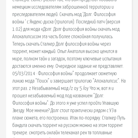
немецким исследователям заброшенной территории и
преследователем людей. Скачать мод ‘Долг. Философия
войны ‘ с Яндекс-диска (трилогия). Последний патч (версия
1.02) для мода «Долг. Долг философия войны скачать мод.
Апокалипсисом эта часть более спокойная получилась.
Теперь скачать Сталкер Долг философия войны через
торрент, может каждый. Опыт Анатолия высоко ценится в
мире, полном тайн и загадок, поэтому ключевые испытания
достаются именно ему. Очередное задание не представляет.
05/03/2014 · Философия войны" продолжает сюжетную
линию мода "Поиск" и завершает трилогию "Апокалипсис". На
этот раз. z Незабываемый мод /z oy 5 /oy Что ж, вот я и
прошел незабываемый мод под названием "Долг:
Философия войны". До этого я уже успел пройти Упавшую
Звезду. Мое мнение? Долг стоит практически рядом с УЗ в
плане сюжета, его построении. Итак по-порядку. Сталкер Путь
бандита скачать торрент на русском можно на этом торрент
трекере. смотреть онлайн телеканал рен тв топливные