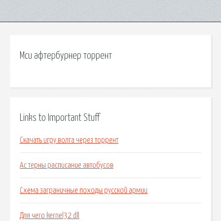
Мси афтербурнер торрент
Links to Important Stuff
Скачать игру волга через торрент
Ас терны расписание автобусов
Схема заграничные походы русской армии
Для чего kernel32 dll