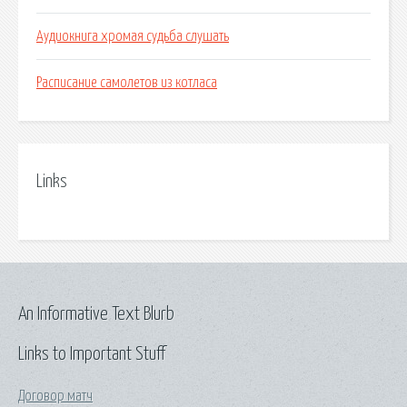
Аудиокнига хромая судьба слушать
Расписание самолетов из котласа
Links
An Informative Text Blurb
Links to Important Stuff
Договор матч