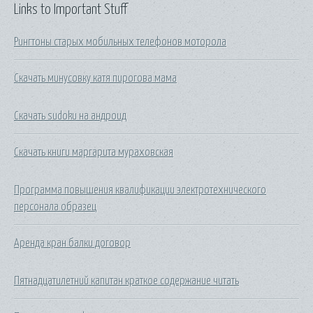
Links to Important Stuff
Рингтоны старых мобильных телефонов моторола
Скачать минусовку катя пирогова мама
Скачать sudoku на андроид
Скачать книги маргарита мураховская
Программа повышения квалификации электротехнического
персонала образец
Аренда кран балки договор
Пятнадцатилетний капитан краткое содержание читать