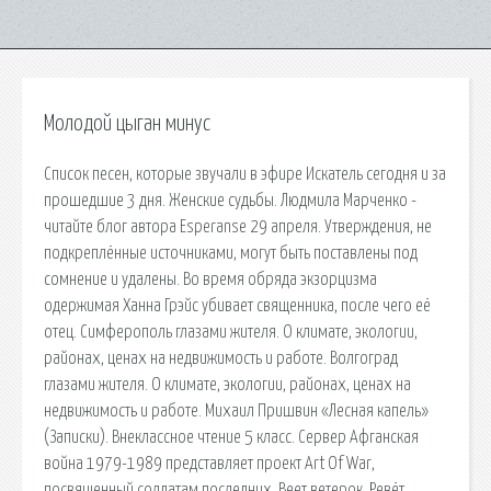
Молодой цыган минус
Список песен, которые звучали в эфире Искатель сегодня и за
прошедшие 3 дня. Женские судьбы. Людмила Марченко -
читайте блог автора Esperanse 29 апреля. Утверждения, не
подкреплённые источниками, могут быть поставлены под
сомнение и удалены. Во время обряда экзорцизма
одержимая Ханна Грэйс убивает священника, после чего её
отец. Симферополь глазами жителя. О климате, экологии,
районах, ценах на недвижимость и работе. Волгоград
глазами жителя. О климате, экологии, районах, ценах на
недвижимость и работе. Михаил Пришвин «Лесная капель»
(Записки). Внеклассное чтение 5 класс. Сервер Афганская
война 1979-1989 представляет проект Art Of War,
посвященный солдатам последних. Веет ветерок. Ревёт