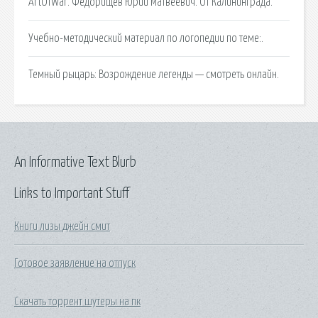
ArtOfWar. Федорищев Юрий Матвеевич. От Калининграда.
Учебно-методический материал по логопедии по теме:.
Темный рыцарь: Возрождение легенды — смотреть онлайн.
An Informative Text Blurb
Links to Important Stuff
Книги лизы джейн смит
Готовое заявление на отпуск
Скачать торрент шутеры на пк