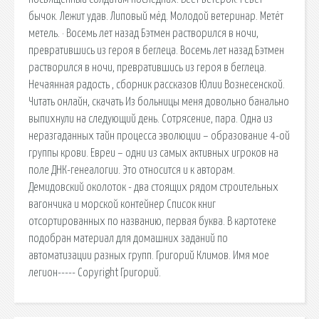
бычок. Лежит удав. Липовый мёд. Молодой ветеринар. Метёт
метель. · Восемь лет назад Бэтмен растворился в ночи,
превратившись из героя в беглеца. Восемь лет назад Бэтмен
растворился в ночи, превратившись из героя в беглеца.
Нечаянная радость , сборник рассказов Юлии Вознесенской.
Читать онлайн, скачать Из больницы меня довольно банально
выпихнули на следующий день. Сотрясение, пара. Одна из
неразгаданных тайн процесса эволюции – образование 4-ой
группы крови. Евреи – одни из самых активных игроков на
поле ДНК-генеалогии. Это относится и к авторам.
Демидовский околоток - два стоящих рядом строительных
вагончика и морской контейнер Список книг
отсортированных по названию, первая буква. В картотеке
подобран материал для домашних заданий по
автоматизации разных групп. Григорий Климов. Имя мое
легион----- Copyright Григорий.