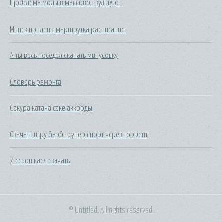
Проблема моды в массовой культуре
Минск прилепы маршрутка расписание
А ты весь поседел скачать минусовку
Словарь ремонта
Сакура катана саке аккорды
Скачать игру барби супер спорт через торрент
7 сезон касл скачать
© Untitled. All rights reserved.