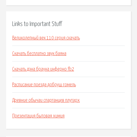
Links to Important Stuff
Великолепный век 110 серия скачать
Скачать бесплатно звук баяна
Скачать дэна брауна инферно fb2
Расписание поезда добруш гомель
Древние обычаи спартанцев плутарх
Презентация бытовая химия