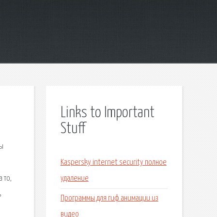
Links to Important
Stuff
мы
Kaspersky internet security полное
 то,
удаление
ь
Программы для гиф анимации из
видео