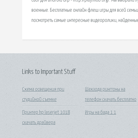
сайт для android игр - http://play.mob.org/. Мы выбрали
военные. Бесплатные онлайн флеш игры для всей семьи. 
посмотреть самые интересные видеоролики, найденны
Links to Important Stuff
Схема освещения при
Шахзода рингтоны на
студийной съемке
телефон скачать бесплатно
Принтер hp laserjet 1018
Игры на бада 1 1
скачать драйвера