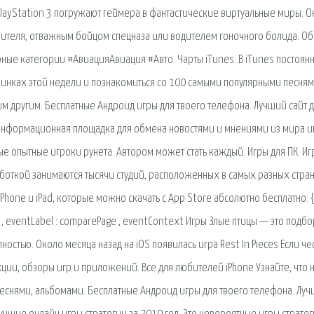
layStation 3 погружают геймера в фантастические виртуальные миры. О
ителя, отважным бойцом спецназа или водителем гоночного болида. Об
лярные категории #АвиацияАвиация #Авто. Чарты iTunes. В iTunes постоян
овинках этой недели и познакомиться со 100 самыми популярными песням
 другим. Бесплатные Андроид игры для твоего телефона. Лучший сайт 
ная информационная площадка для обмена новостями и мнениями из мира и
 опытные игроки рунета. Автором может стать каждый. Игры для ПК. Иг
боткой занимаются тысячи студий, расположенных в самых разных стра
 iPhone и iPad, которые можно скачать с App Store абсолютно бесплатно. 
ick , eventLabel : сomparePage , eventContext Игры Злые птицы — это подб
стью. Около месяца назад на iOS появилась игра Rest In Pieces Если че
укции, обзоры игр и приложений. Все для любителей iPhone Узнайте, что 
песнями, альбомами. Бесплатные Андроид игры для твоего телефона. Лу