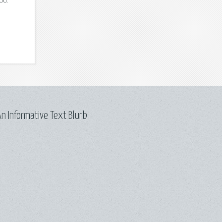
ии:
n Informative Text Blurb