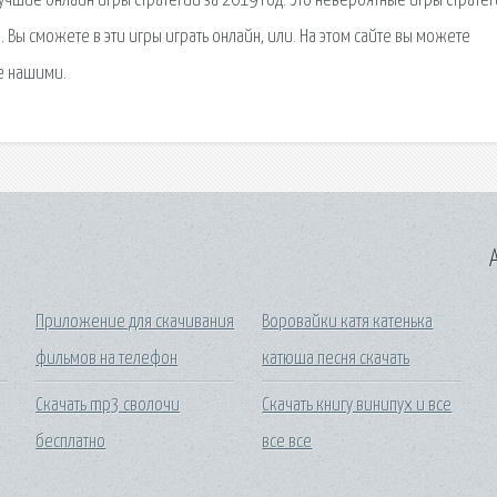
 лучшие онлайн игры стратегии за 2019 год. Это невероятные игры стратег
Вы сможете в эти игры играть онлайн, или. На этом сайте вы можете
е нашими.
A
Приложение для скачивания
Воровайки катя катенька
фильмов на телефон
катюша песня скачать
Скачать mp3 сволочи
Скачать книгу винипух и все
бесплатно
все все