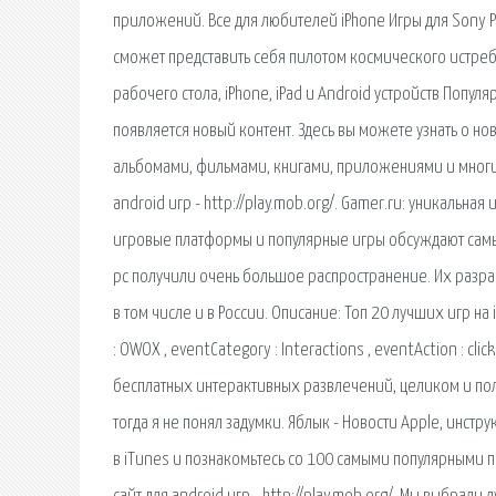
приложений. Все для любителей iPhone Игры для Sony P
сможет представить себя пилотом космического истреб
рабочего стола, iPhone, iPad и Android устройств Попу
появляется новый контент. Здесь вы можете узнать о н
альбомами, фильмами, книгами, приложениями и многим
android игр - http://play.mob.org/. Gamer.ru: уникаль
игровые платформы и популярные игры обсуждают самые
pc получили очень большое распространение. Их разра
в том числе и в России. Описание: Топ 20 лучших игр на
: OWOX , eventCategory : Interactions , eventAction : cl
бесплатных интерактивных развлечений, целиком и полно
тогда я не понял задумки. Яблык - Новости Apple, инстр
в iTunes и познакомьтесь со 100 самыми популярными 