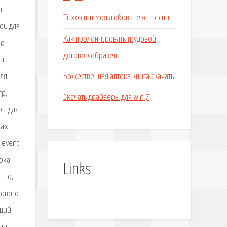
н
Тихо спит моя любовь текст песни
ои для
Как пролонгировать трудовой
но
договор образец
и,
Божественная аптека книга скачать
для
гр,
Скачать драйверы для win 7
ры для
нах —
{ event
орка
Links
стно,
нового
чший