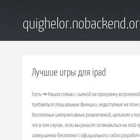
quighelor.nobackend.or
Лучшие игры для ipad
Гость ⇒ Нашла статью с сылкой на програмку встроенной
требуються специальные функции, недоступные на этом у
бесплатных интерактивных развлечений, целиком и пол
что в том случае, если вы решите остановиться на этой 
совершенно бесплатно с официального сайта разработчи