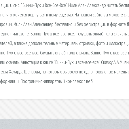
трации и смс. "Винни-Пух и Все-Все-Все" Милн Алан Александр читать бесп
но, что хочется вернуться к нему еще раз. На нашем сайте вы можете ск
ирович, Милн Алан Александер бесплатно и без регистрации в формате f
интернет-магазине. Винни-Пух и все-все-все. - слушать онлайн или скачать 
ателей, а также дополнительные материалы отрывки, фото и иллюстрац
нни-Пух и все-все-все. Слушать онлайн или скачать. Винни-Пух и все-все-
и скачать. Аннотация к книге "Винни-Пух и все-все-все" Сказку А.А.Милн
неста Хауарда Шепарда, на которых выросло не одно поколение малень
информации. Программно-аппаратный комплекс с веб.