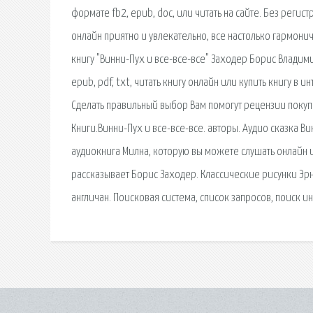
формате fb2, epub, doc, или читать на сайте. Без регис
онлайн приятно и увлекательно, все настолько гармонич
книгу "Винни-Пух и все-все-все" Заходер Борис Владим
epub, pdf, txt, читать книгу онлайн или купить книгу в 
Сделать правильный выбор Вам помогут рецензии покуп
Книги.Винни-Пух и все-все-все. авторы. Аудио сказка Ви
аудиокнига Милна, которую вы можете слушать онлайн ил
рассказывает Борис Заходер. Классические рисунки Эр
англичан. Поисковая сиcтема, список запросов, поиск 