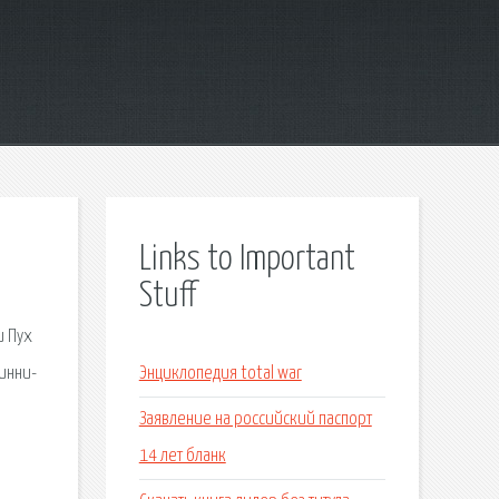
Links to Important
Stuff
и Пух
Винни-
Энциклопедия total war
Заявление на российский паспорт
14 лет бланк