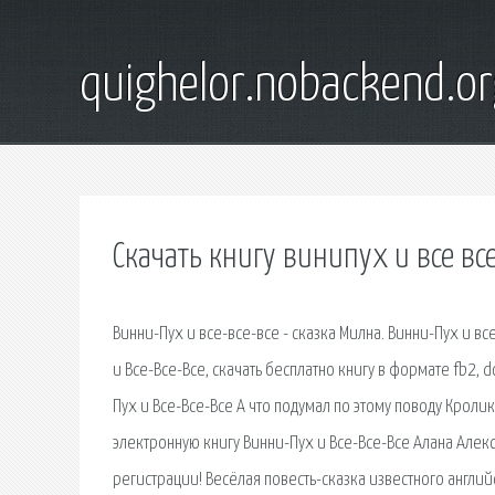
quighelor.nobackend.or
Скачать книгу винипух и все все
Винни-Пух и все-все-все - сказка Милна. Винни-Пух и вс
и Все-Все-Все, скачать бесплатно книгу в формате fb2, do
Пух и Все-Все-Все А что подумал по этому поводу Кролик
электронную книгу Винни-Пух и Все-Все-Все Алана Алекса
регистрации! Весёлая повесть-сказка известного английс