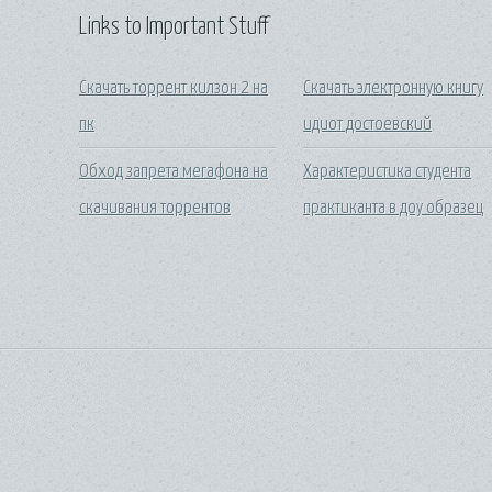
Links to Important Stuff
Скачать торрент килзон 2 на
Скачать электронную книгу
пк
идиот достоевский
Обход запрета мегафона на
Характеристика студента
скачивания торрентов
практиканта в доу образец