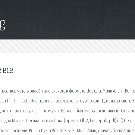
g
 все
е-все-все читать онлайн или скачать в формате doc или. Милн Алан - Винн
c, rtf, html, txt :: Электронная библиотека royallib.com. Цитаты из книги 
, никто так и не узнал, потому что Кролик был очень воспитанный. Скачать
ндра Милна : бесплатно в любом формате (fb2, txt, epub, pdf, rtf) без
кого писателя. Винни Пух и Все-Все-Все - Милн Алан, скачать бесплатно в