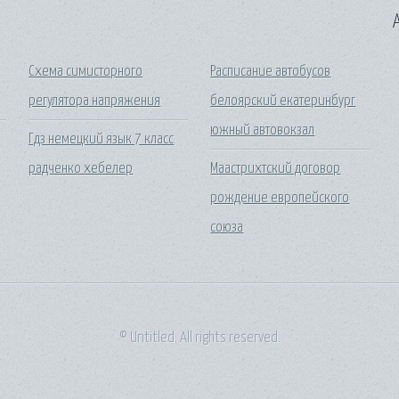
A
Схема симисторного
Расписание автобусов
регулятора напряжения
белоярский екатеринбург
южный автовокзал
Гдз немецкий язык 7 класс
радченко хебелер
Маастрихтский договор
рождение европейского
союза
© Untitled. All rights reserved.