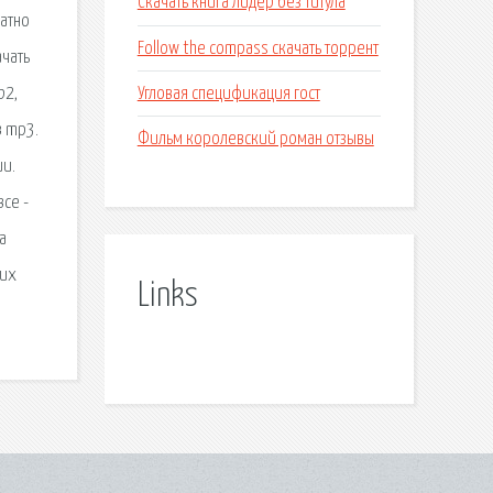
Скачать книга лидер без титула
латно
Follow the compass скачать торрент
ачать
Угловая спецификация гост
b2,
в mp3.
Фильм королевский роман отзывы
ии.
все -
а
ких
Links