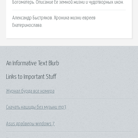
Богоматерь. Описание Ее земной жизни и чудотворных икон.
Александр Быстряков. Хроника жизни евреев
Екатеринослава.
An Informative Text Blurb
Links to Important Stuff
Журнал бурда все номера
Скачать нашиды без музыки mp3
Asus драйверы windows 7