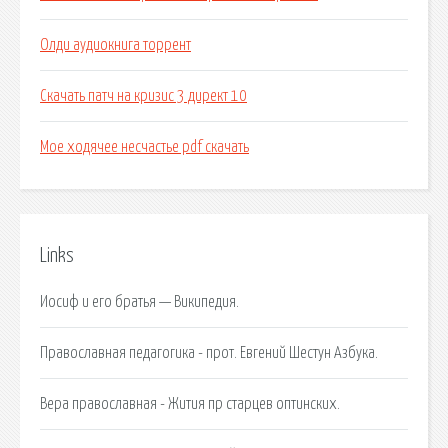
Олди аудиокнига торрент
Скачать патч на кризис 3 директ 10
Мое ходячее несчастье pdf скачать
Links
Иосиф и его братья — Википедия.
Православная педагогика - прот. Евгений Шестун Азбука.
Вера православная - Жития пр старцев оптинских.