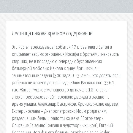
Лестница иакова краткое содержание
Эта часть пересказывает события 37 главы книги Бытия и
описывает взаимоотношения Иосифа с братьями: ненависть
старших, не в последнюю очередь обусловленную
безмерной любовью Иакова к сыну. Логические и
занимательные задачи (300 задач) - 3.2 млн. Что делать, если
ребенок не хочет в детский сад - Юлия Василькина - 336.1
тыс. Житие. Русское монашество до начала 18-го века -
эпоха преобразований, пережило дважды и расцвет, и
время упадка. Александр Быстряков. Хроника жизни евреев
Екатеринослава – Днепропетровска Моим родителям,
разделившим беды и радости xx века. "Богоматерь.
Описание Ее земной жизни и чудотворных икон", Евгений
Поселянин. Иосиф и его братья; Joseph und seine Br der: