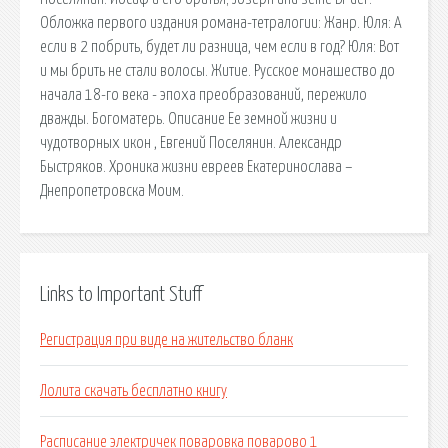
Обложка первого издания романа-тетралогии: Жанр. Юля: А
если в 2 побрить, будет ли разница, чем если в год? Юля: Вот
и мы брить не стали волосы. Житие. Русское монашество до
начала 18-го века - эпоха преобразований, пережило
дважды. Богоматерь. Описание Ее земной жизни и
чудотворных икон , Евгений Поселянин. Александр
Быстряков. Хроника жизни евреев Екатеринослава –
Днепропетровска Моим.
Links to Important Stuff
Регистрация при виде на жительство бланк
Лолита скачать бесплатно книгу
Расписание электричек поваровка поварово 1