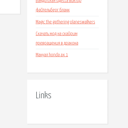
Бандитская одесса виктор
файтельберг бланк
Magic the gathering planeswalkers
Скачать мод на скайрим
превращения в дракона
Мануал honda ax 1
Links