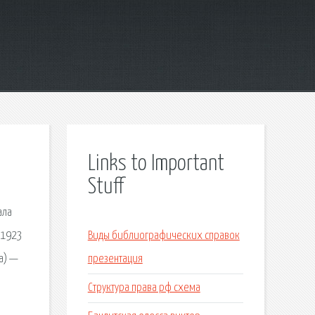
Links to Important
Stuff
ала
 1923
Виды библиографических справок
а) —
презентация
й
Структура права рф схема