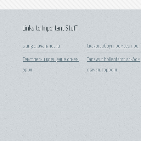
Links to Important Stuff
Sting скачать песни
Скачать эбаут премьер про
Текст песни крещение огнем
Tanzwut hollenfahrt альбом
ария
скачать торрент