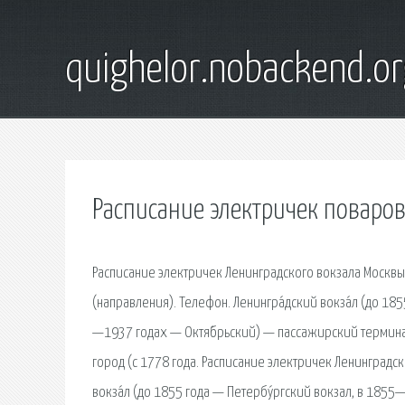
quighelor.nobackend.or
Расписание электричек поваров
Расписание электричек Ленинградского вокзала Москвы 
(направления). Телефон. Ленингра́дский вокза́л (до 18
—1937 годах — Октя́брьский) — пассажирский терминал.
город (с 1778 года. Расписание электричек Ленинградск
вокза́л (до 1855 года — Петербу́ргский вокзал, в 1855