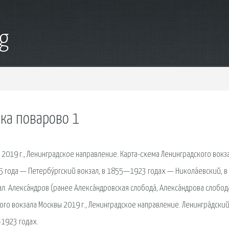
g
ка поварово 1
2019 г., Ленинградское направление. Карта-схема Ленинградского вокз
55 года — Петербу́ргский вокзал, в 1855—1923 годах — Никола́евский, в
 Алекса́ндров (ранее Алекса́ндровская слобода́, Алекса́ндрова слобод
ого вокзала Москвы 2019 г., Ленинградское направление. Ленингра́дски
—1923 годах.