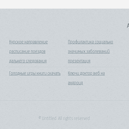
A
Курское направление
Профилактика социально
расписание поездов
значимых заболеваний
дальнего следования
презентация
Голодные игры книги скачать
Ключи доктор веб на
андроид
© Untitled. All rights reserved.