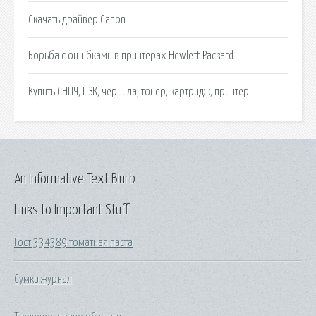
Скачать драйвер Canon
Борьба с ошибками в принтерах Hewlett-Packard.
Купить СНПЧ, ПЗК, чернила, тонер, картридж, принтер.
An Informative Text Blurb
Links to Important Stuff
Гост 334389 томатная паста
Сумки журнал